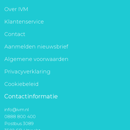
Aanmelden nieuwsbrief
Over IVM
Klantenservice
Inloggen
Contact
Toegang leeromgeving
Aanmelden nieuwsbrief
Algemene voorwaarden
Privacyverklaring
Cookiebeleid
Contactinformatie
info@ivm.nl
0888 800 400
Postbus 3089