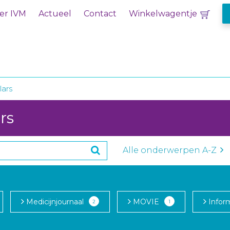
er IVM
Actueel
Contact
Winkelwagentje
lars
rs
Alle onderwerpen A-Z
Medicijnjournaal
MOVIE
Infor
2
1