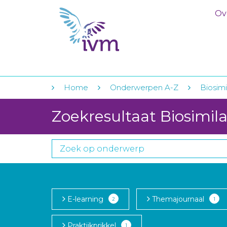
Ov
Home
Onderwerpen A-Z
Biosimi
Zoekresultaat Biosimila
E-learning
Themajournaal
2
1
Praktijkprikkel
1