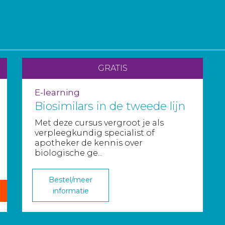
GRATIS
E-learning
Biosimilars in de tweede lijn
Met deze cursus vergroot je als
verpleegkundig specialist of
apotheker de kennis over
biologische ge...
Bestel/meer
informatie