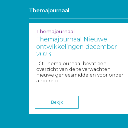
Themajournaal
Themajournaal
Themajournaal Nieuwe
ontwikkelingen december
2023
Dit Themajournaal bevat een
overzicht van de te verwachten
nieuwe geneesmiddelen voor onder
andere o...
Bekijk