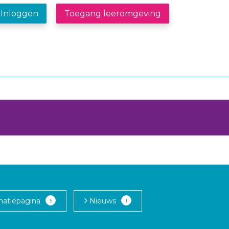
Inloggen
Toegang leeromgeving
matiepagina
Nieuws
5
1