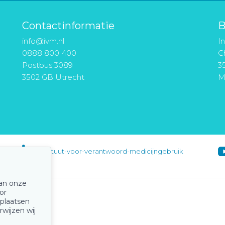
Contactinformatie
B
info@ivm.nl
I
0888 800 400
Ch
Postbus 3089
3
3502 GB Utrecht
M
instituut-voor-verantwoord-medicijngebruik
van onze
or
 plaatsen
rwijzen wij