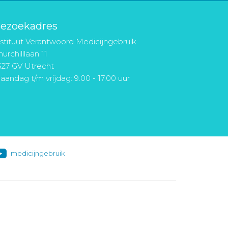
ezoekadres
nstituut Verantwoord Medicijngebruik
urchilllaan 11
527 GV Utrecht
aandag t/m vrijdag: 9.00 - 17.00 uur
medicijngebruik