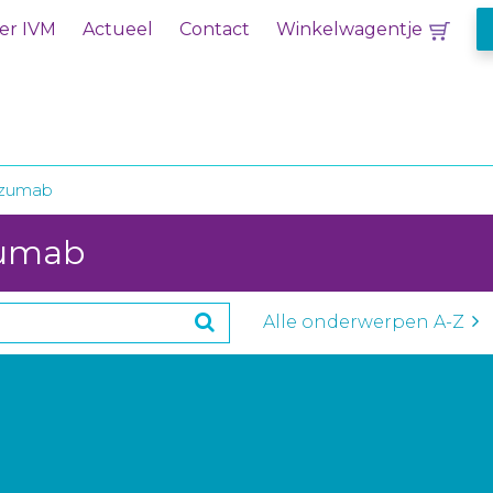
er IVM
Actueel
Contact
Winkelwagentje
izumab
zumab
Alle onderwerpen A-Z