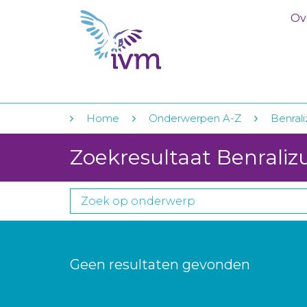
Ov
Home
Onderwerpen A-Z
Benral
Zoekresultaat Benrali
Geen resultaten gevonden