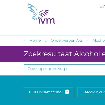
Ov
Home
Onderwerpen A-Z
Alcoho
Zoekresultaat Alcohol 
FTO-werkmateriaal
Medicijnjour
2