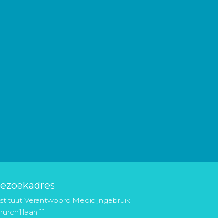
ezoekadres
nstituut Verantwoord Medicijngebruik
urchilllaan 11