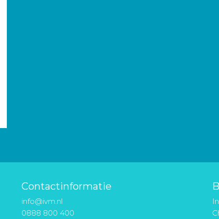
Contactinformatie
B
info@ivm.nl
I
0888 800 400
Ch