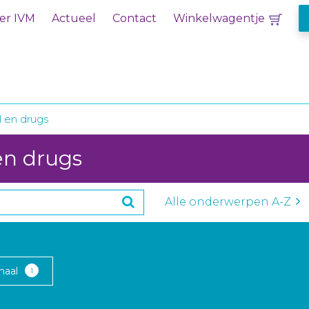
er IVM
Actueel
Contact
Winkelwagentje
l en drugs
en drugs
Alle onderwerpen A-Z
naal
1