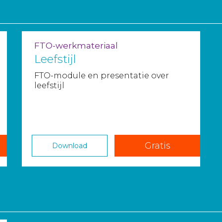
FTO-werkmateriaal
Leefstijl
FTO-module en presentatie over
leefstijl
Gratis
Download