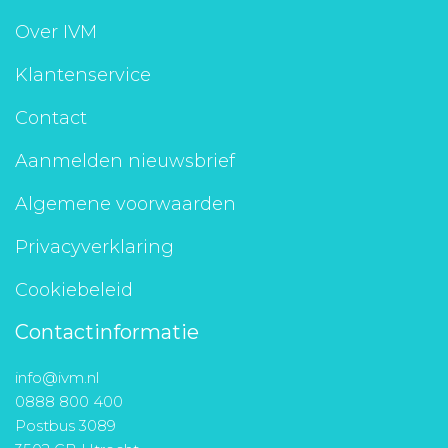
Aanmelden nieuwsbrief
Over IVM
Klantenservice
Inloggen
Contact
Toegang leeromgeving
Aanmelden nieuwsbrief
Algemene voorwaarden
Privacyverklaring
Cookiebeleid
Contactinformatie
info@ivm.nl
0888 800 400
Postbus 3089