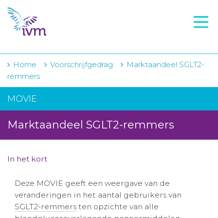
VMI
FTO voorbereiding
IVM-academie
Home
Voorschrijfgedrag
Marktaandeel SGLT2-
remmers
Zorginstellingen
MOVIE
Voorschrijfgedrag
Marktaandeel SGLT2-remmers
Projecten
Over IVM
In het kort
Actueel
Deze MOVIE geeft een weergave van de
Contact
veranderingen in het aantal gebruikers van
SGLT2-remmers
ten opzichte van alle
Winkelwagentje