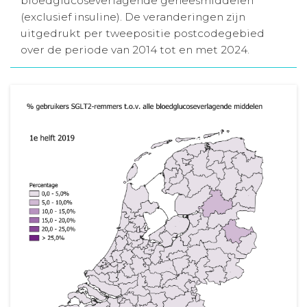
bloedglucoseverlagende geneesmiddelen
(exclusief insuline). De veranderingen zijn
Aanmelden nieuwsbrief
uitgedrukt per tweepositie postcodegebied
over de periode van 2014 tot en met 2024.
Inloggen
Toegang leeromgeving