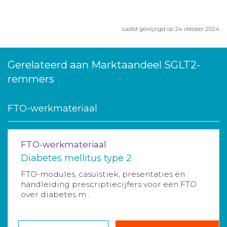
Laatst gewijzigd op 24 oktober 2024
Gerelateerd aan Marktaandeel SGLT2-
remmers
FTO-werkmateriaal
FTO-werkmateriaal
Diabetes mellitus type 2
FTO-modules, casuïstiek, presentaties en
handleiding prescriptiecijfers voor een FTO
over diabetes m...