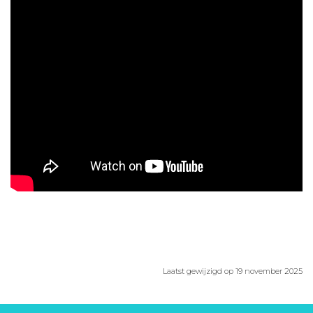
Aanmelden nieuwsbrief
Inloggen
Toegang leeromgeving
Laatst gewijzigd op 19 november 2025