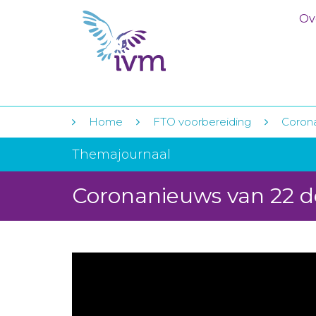
Ov
Home
FTO voorbereiding
Coron
Themajournaal
Coronanieuws van 22 