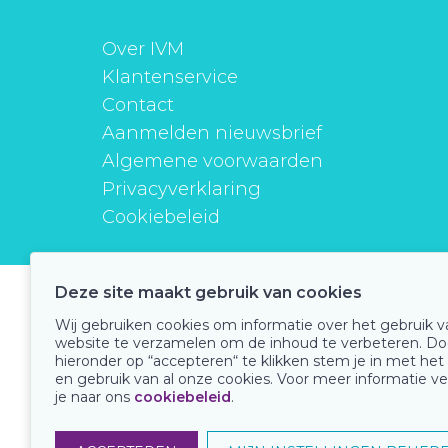
Over IVM
Klantenservice
Contact
Aanmelden nieuwsbrief
Algemene voorwaarden
Privacyverklaring
Cookiebeleid
Deze site maakt gebruik van cookies
instituutverantwoordmedicijngebruik
Wij gebruiken cookies om informatie over het gebruik 
website te verzamelen om de inhoud te verbeteren. Do
hieronder op “accepteren“ te klikken stem je in met het
en gebruik van al onze cookies. Voor meer informatie ve
Onze keurmerken
je naar ons
cookiebeleid
.