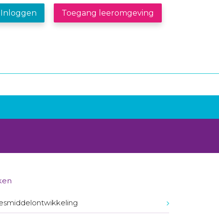
Inloggen
Toegang leeromgeving
ken
smiddelontwikkeling