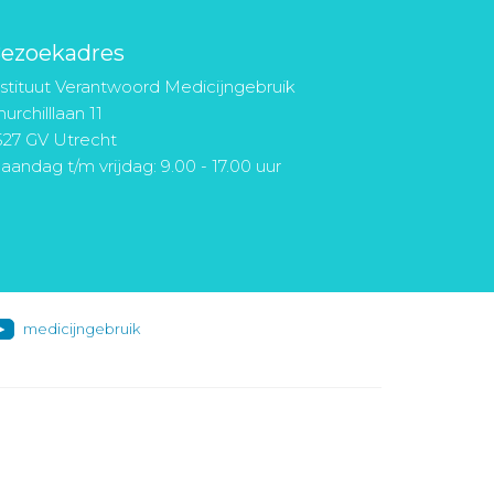
ezoekadres
nstituut Verantwoord Medicijngebruik
urchilllaan 11
527 GV Utrecht
aandag t/m vrijdag: 9.00 - 17.00 uur
medicijngebruik