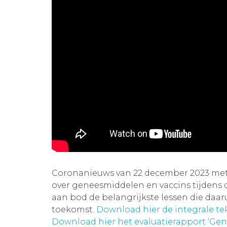
Coronanieuws van 22 december 2023 met 
over geneesmiddelen en vaccins tijden
aan bod de belangrijkste lessen die daa
toekomst.
Download hier de integrale t
Download hier het evaluatierapport ‘Gen