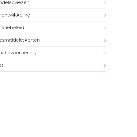
ndeladviezen
nontwikkeling
natiebeleid
esmiddeltekorten
matievoorziening
ot