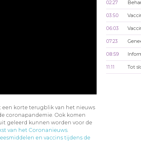
02:27
Beha
03:50
Vacci
06:03
Vacci
07:23
Gene
08:59
Infor
11:11
Tot sl
een korte terugblik van het nieuws
s de coronapandemie. Ook komen
ruit geleerd kunnen worden voor de
ekst van het Coronanieuws
.
eesmiddelen en vaccins tijdens de