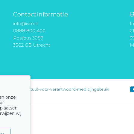
Contactinformatie
B
info@ivm.nl
I
0888 800 400
Ch
Postbus 3089
3
3502 GB Utrecht
M
instituut-voor-verantwoord-medicijngebruik
van onze
or
 plaatsen
rwijzen wij