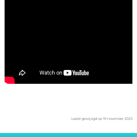
Aanmelden nieuwsbrief
Inloggen
Toegang leeromgeving
Laatst gewijzigd op 19 november 2025