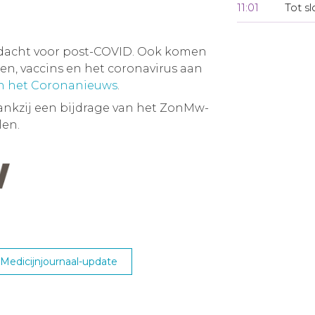
11:01
Tot sl
dacht voor post-COVID. Ook komen
, vaccins en het coronavirus aan
an het Coronanieuws
.
ankzij een bijdrage van het ZonMw-
en.
edicijnjournaal-update