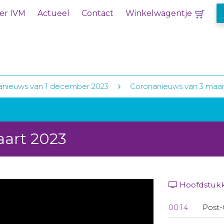
er IVM
Actueel
Contact
Winkelwagentje
anieuws van 1 december 2023
Coronanieuws van 3 maar
aart 2023
Hoofdstuk
00:14
Post-