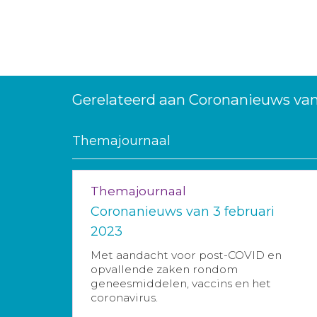
Gerelateerd aan Coronanieuws va
Themajournaal
Themajournaal
Coronanieuws van 3 februari
2023
Met aandacht voor post-COVID en
opvallende zaken rondom
geneesmiddelen, vaccins en het
coronavirus.