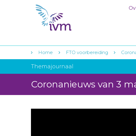
Ov
Home
FTO voorbereiding
Coron
Themajournaal
Coronanieuws van 3 m