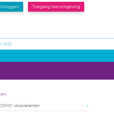
Inloggen
Toegang leeromgeving
t 2023
ken
COVID: virusvarianten