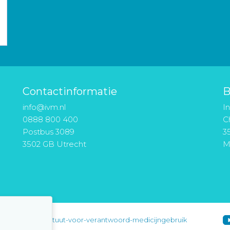
Contactinformatie
B
info@ivm.nl
I
0888 800 400
Ch
Postbus 3089
3
3502 GB Utrecht
M
instituut-voor-verantwoord-medicijngebruik