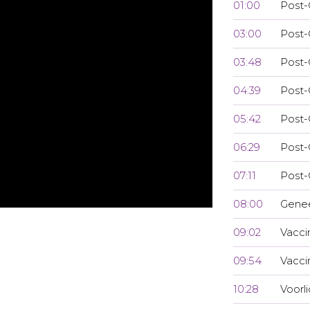
01:00
Post-
03:00
Post-
03:48
Post-
04:39
Post-
05:42
Post-
06:29
Post-
07:11
Post-
08:00
Genee
09:02
Vacci
09:54
Vacci
10:28
Voorl