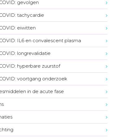
COVID: gevolgen
COVID: tachycardie
COVID: eiwitten
COVID: IL6 en convalescent plasma
COVID: longrevalidatie
COVID: hyperbare zuurstof
COVID: voortgang onderzoek
smiddelen in de acute fase
ns
naties
ichting