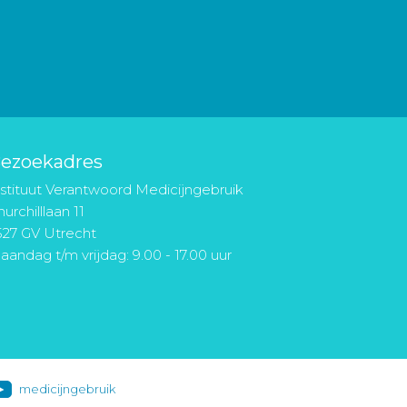
ezoekadres
nstituut Verantwoord Medicijngebruik
urchilllaan 11
527 GV Utrecht
aandag t/m vrijdag: 9.00 - 17.00 uur
medicijngebruik