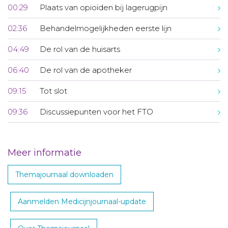
00:29
Plaats van opioïden bij lagerugpijn
02:36
Behandelmogelijkheden eerste lijn
04:49
De rol van de huisarts
06:40
De rol van de apotheker
09:15
Tot slot
09:36
Discussiepunten voor het FTO
Meer informatie
Themajournaal downloaden
Aanmelden Medicijnjournaal-update