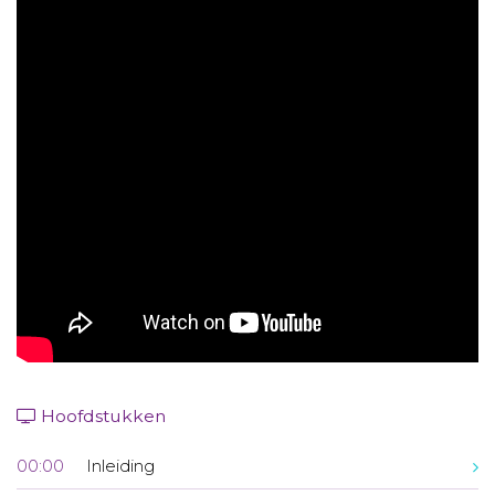
Aanmelden nieuwsbrief
Inloggen
Toegang leeromgeving
Hoofdstukken
00:00
Inleiding