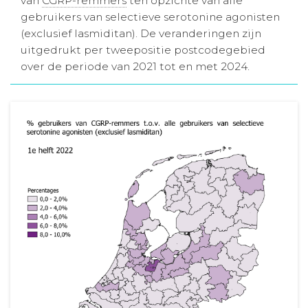
van
CGRP-remmers
ten opzichte van alle
gebruikers van selectieve serotonine agonisten
Aanmelden nieuwsbrief
(exclusief lasmiditan). De veranderingen zijn
uitgedrukt per tweepositie postcodegebied
Inloggen
over de periode van 2021 tot en met 2024.
Toegang leeromgeving