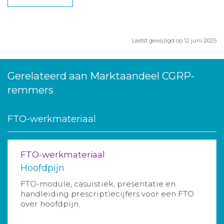
Laatst gewijzigd op 12 juni 2025
Gerelateerd aan Marktaandeel CGRP-
remmers
FTO-werkmateriaal
FTO-werkmateriaal
Hoofdpijn
FTO-module, casuïstiek, presentatie en
handleiding prescriptiecijfers voor een FTO
over hoofdpijn.