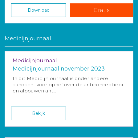
Gratis
Download
Medicijnjournaal
Medicijnjournaal
Medicijnjournaal november 2023
In dit Medicijnjournaal is onder andere
aandacht voor ophef over de anticonceptiepil
en afbouwen ant...
Bekijk