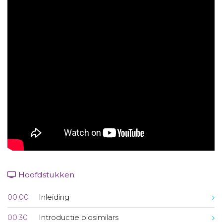
Aanmelden nieuwsbrief
Inloggen
Toegang leeromgeving
Hoofdstukken
00:00
Inleiding
00:30
Introductie biosimilars