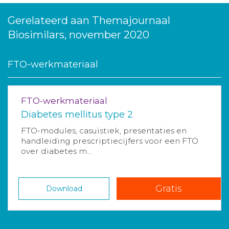
Gerelateerd aan Themajournaal
Biosimilars, november 2020
FTO-werkmateriaal
FTO-werkmateriaal
Diabetes mellitus type 2
FTO-modules, casuïstiek, presentaties en
handleiding prescriptiecijfers voor een FTO
over diabetes m...
Gratis
Download