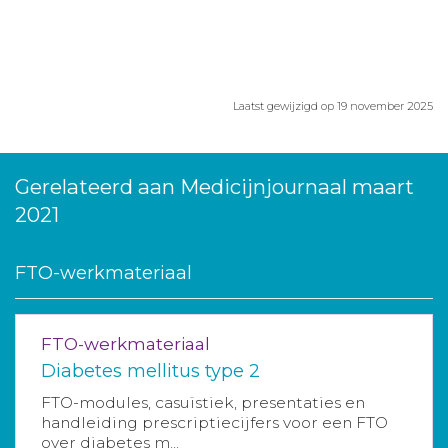
Laatst gewijzigd op 19 november 2025
Gerelateerd aan Medicijnjournaal maart
2021
FTO-werkmateriaal
FTO-werkmateriaal
Diabetes mellitus type 2
FTO-modules, casuïstiek, presentaties en
handleiding prescriptiecijfers voor een FTO
over diabetes m...