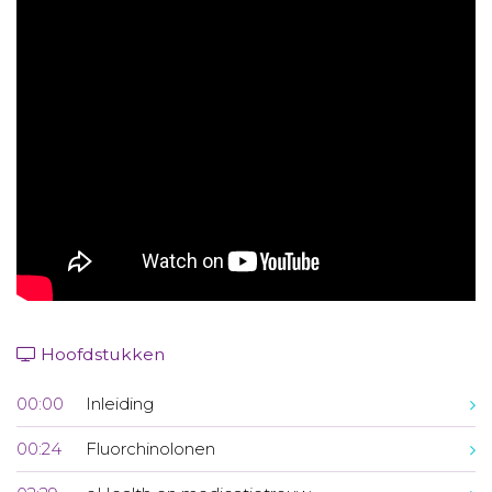
Aanmelden nieuwsbrief
Inloggen
Toegang leeromgeving
Hoofdstukken
00:00
Inleiding
00:24
Fluorchinolonen