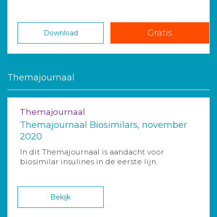
Gratis
Download
Themajournaal
Themajournaal
Themajournaal Biosimilars, november
2020
In dit Themajournaal is aandacht voor
biosimilar insulines in de eerste lijn.
Bekijk