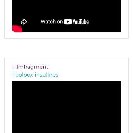
Filmfragment
Toolbox insulines