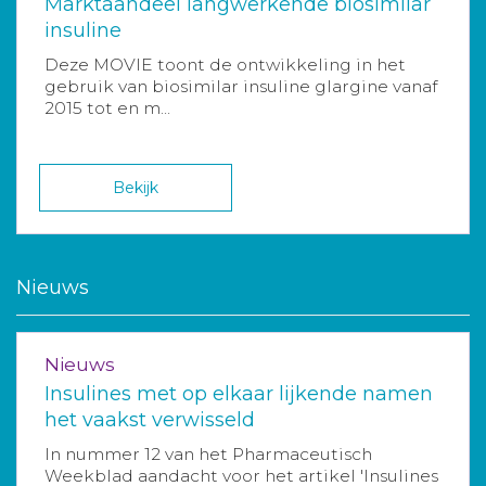
Marktaandeel langwerkende biosimilar
insuline
Deze MOVIE toont de ontwikkeling in het
gebruik van biosimilar insuline glargine vanaf
2015 tot en m...
Bekijk
Nieuws
Nieuws
Insulines met op elkaar lijkende namen
het vaakst verwisseld
In nummer 12 van het Pharmaceutisch
Weekblad aandacht voor het artikel 'Insulines