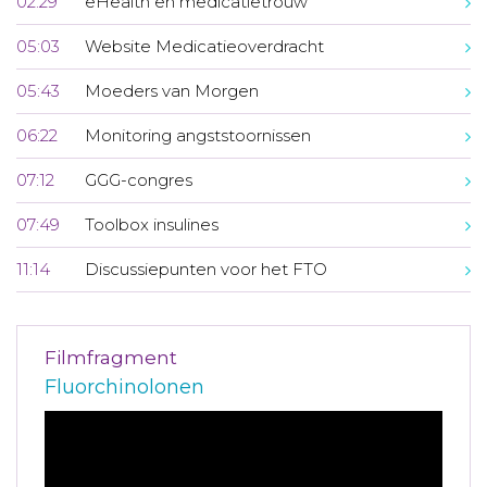
02:29
eHealth en medicatietrouw
05:03
Website Medicatieoverdracht
05:43
Moeders van Morgen
06:22
Monitoring angststoornissen
07:12
GGG-congres
07:49
Toolbox insulines
11:14
Discussiepunten voor het FTO
Filmfragment
Fluorchinolonen