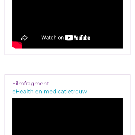
Filmfragment
eHealth en medicatietrouw