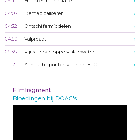
03:40
Hoesten na inhalatie
04:07
Demedicaliseren
04:32
Ontschilfermiddelen
04:59
Valproaat
05:35
Pijnstillers in oppervlaktewater
10:12
Aandachtspunten voor het FTO
Filmfragment
Bloedingen bij DOAC's