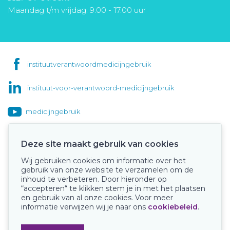
Maandag t/m vrijdag: 9.00 - 17.00 uur
instituutverantwoordmedicijngebruik
instituut-voor-verantwoord-medicijngebruik
medicijngebruik
Deze site maakt gebruik van cookies
Wij gebruiken cookies om informatie over het
Onze keurmerken
gebruik van onze website te verzamelen om de
inhoud te verbeteren. Door hieronder op
“accepteren“ te klikken stem je in met het plaatsen
en gebruik van al onze cookies. Voor meer
informatie verwijzen wij je naar ons
cookiebeleid
.