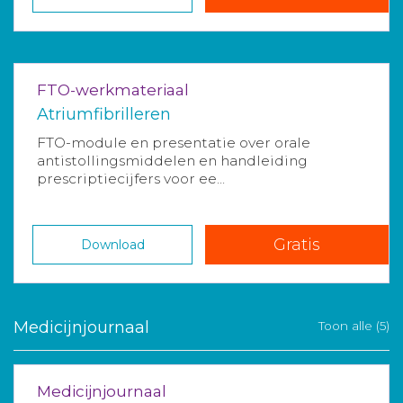
FTO-werkmateriaal
Atriumfibrilleren
FTO-module en presentatie over orale
antistollingsmiddelen en handleiding
prescriptiecijfers voor ee...
Gratis
Download
Medicijnjournaal
Toon alle (5)
Medicijnjournaal