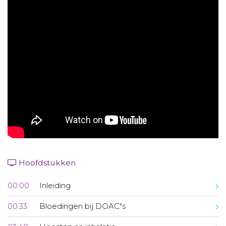
Aanmelden nieuwsbrief
Inloggen
Toegang leeromgeving
Hoofdstukken
00:00
Inleiding
00:33
Bloedingen bij DOAC"s