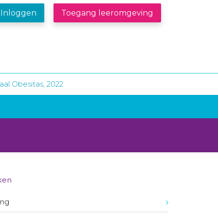
Inloggen
Toegang leeromgeving
al Obesitas, 2022
ken
ing