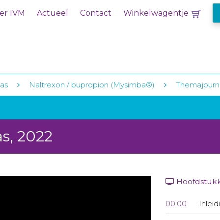
er IVM
Actueel
Contact
Winkelwagentje
as
Naltrexon / bupropion (Mysimba®)
Themajourna
s, 2022
Hoofdstuk
00:00
Inleid