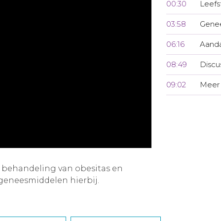
00:30
Leefst
03:58
Gene
06:16
Aand
08:49
Discu
09:02
Meer
e behandeling van obesitas en
 geneesmiddelen hierbij.