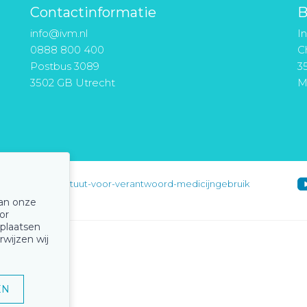
Contactinformatie
B
info@ivm.nl
I
0888 800 400
Ch
Postbus 3089
3
3502 GB Utrecht
M
instituut-voor-verantwoord-medicijngebruik
van onze
or
 plaatsen
rwijzen wij
EN