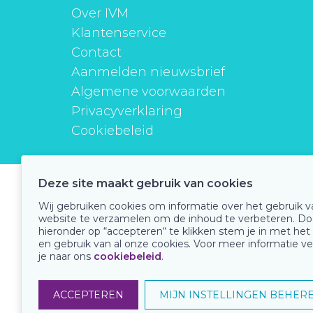
Over IVM
Klantenservice
Contact
Aanmelden nieuwsbrief
Algemene voorwaarden
Privacyverklaring
Cookiebeleid
Deze site maakt gebruik van cookies
instituutverantwoordmedicijngebruik
Wij gebruiken cookies om informatie over het gebruik 
website te verzamelen om de inhoud te verbeteren. Do
hieronder op “accepteren“ te klikken stem je in met het
en gebruik van al onze cookies. Voor meer informatie ve
Onze keurmerken
je naar ons
cookiebeleid
.
ACCEPTEREN
MIJN INSTELLINGEN BEHER