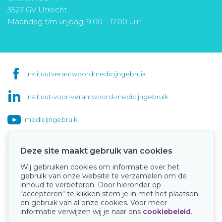
3527 GV Utrecht
Maandag t/m vrijdag: 9.00 - 17.00 uur
instituutverantwoordmedicijngebruik
instituut-voor-verantwoord-medicijngebruik
medicijngebruik
Deze site maakt gebruik van cookies
Wij gebruiken cookies om informatie over het
Onze keurmerken
gebruik van onze website te verzamelen om de
inhoud te verbeteren. Door hieronder op
“accepteren“ te klikken stem je in met het plaatsen
en gebruik van al onze cookies. Voor meer
informatie verwijzen wij je naar ons
cookiebeleid
.