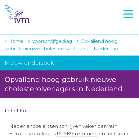
VMI
FTO voorbereiding
IVM-academie
Home
Voorschrijfgedrag
Opvallend hoog
gebruik nieuwe cholesterolverlagers in Nederland
Zorginstellingen
Nieuw onderzoek
Voorschrijfgedrag
Opvallend hoog gebruik nieuwe
Projecten
cholesterolverlagers in Nederland
Over IVM
Actueel
In het kort
Contact
Nederlandse artsen schrijven vaker dan hun
Europese collega’s
PCSK9-remmers
en inclisiran
Winkelwagentje