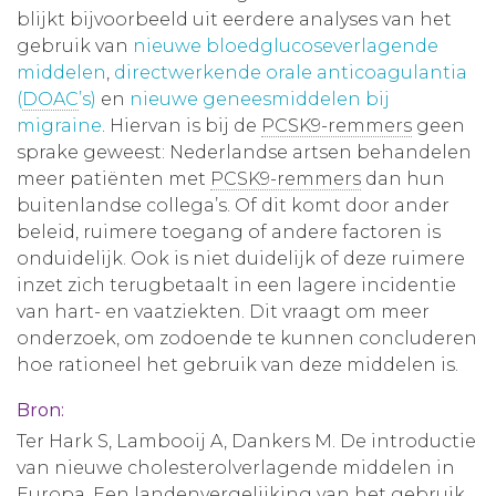
blijkt bijvoorbeeld uit eerdere analyses van het
gebruik van
nieuwe bloedglucoseverlagende
middelen
,
directwerkende orale anticoagulantia
(
DOAC
’s)
en
nieuwe geneesmiddelen bij
migraine
. Hiervan is bij de
PCSK9-remmers
geen
sprake geweest: Nederlandse artsen behandelen
meer patiënten met
PCSK9-remmers
dan hun
buitenlandse collega’s. Of dit komt door ander
beleid, ruimere toegang of andere factoren is
onduidelijk. Ook is niet duidelijk of deze ruimere
inzet zich terugbetaalt in een lagere incidentie
van hart- en vaatziekten. Dit vraagt om meer
onderzoek, om zodoende te kunnen concluderen
hoe rationeel het gebruik van deze middelen is.
Bron:
Ter Hark S, Lambooij A, Dankers M. De introductie
van nieuwe cholesterolverlagende middelen in
Europa. Een landenvergelijking van het gebruik