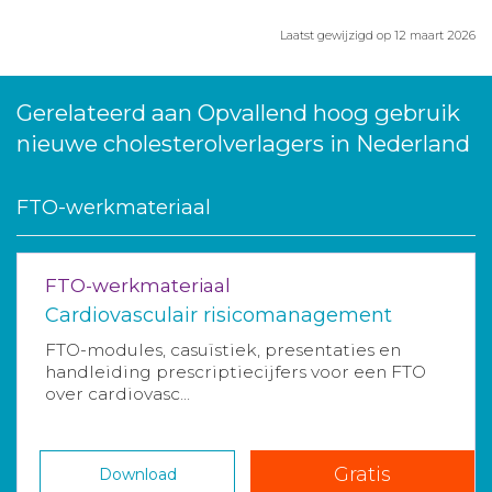
Laatst gewijzigd op 12 maart 2026
Gerelateerd aan Opvallend hoog gebruik
nieuwe cholesterolverlagers in Nederland
FTO-werkmateriaal
FTO-werkmateriaal
Cardiovasculair risicomanagement
FTO-modules, casuïstiek, presentaties en
handleiding prescriptiecijfers voor een FTO
over cardiovasc...
Gratis
Download