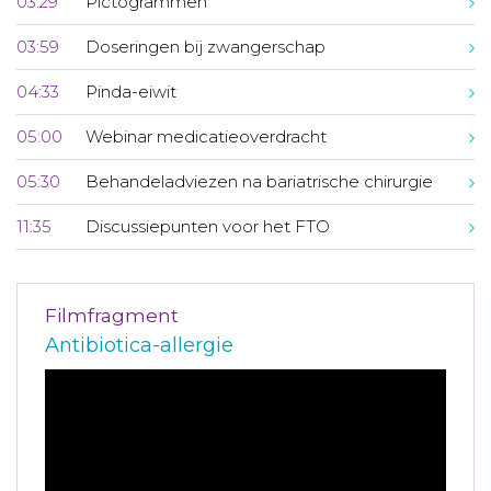
03:29
Pictogrammen
03:59
Doseringen bij zwangerschap
04:33
Pinda-eiwit
05:00
Webinar medicatieoverdracht
05:30
Behandeladviezen na bariatrische chirurgie
11:35
Discussiepunten voor het FTO
Filmfragment
Antibiotica-allergie