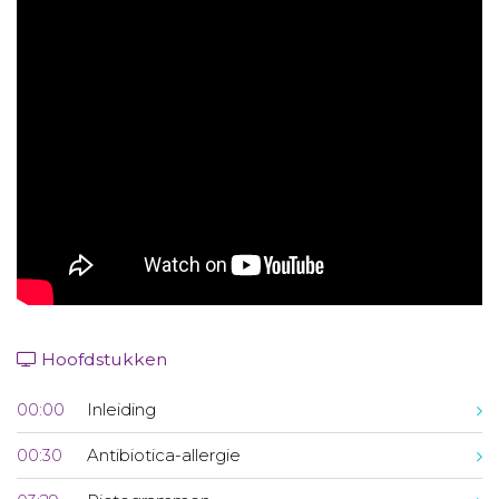
Aanmelden nieuwsbrief
Inloggen
Toegang leeromgeving
Hoofdstukken
00:00
Inleiding
00:30
Antibiotica-allergie