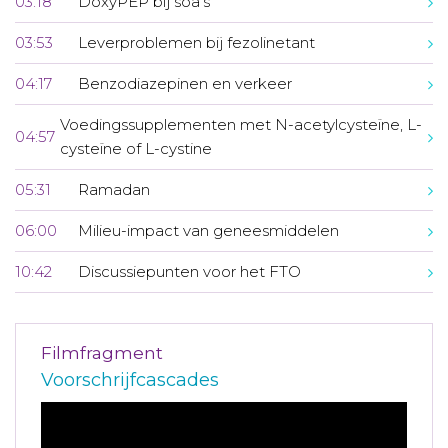
03:18
DoxyPEP bij soa's
03:53
Leverproblemen bij fezolinetant
04:17
Benzodiazepinen en verkeer
Voedingssupplementen met N-acetylcysteïne, L-
04:57
cysteïne of L-cystine
05:31
Ramadan
06:00
Milieu-impact van geneesmiddelen
10:42
Discussiepunten voor het FTO
Filmfragment
Voorschrijfcascades