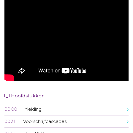
Aanmelden nieuwsbrief
Inloggen
Toegang leeromgeving
Hoofdstukken
00:00
Inleiding
00:31
Voorschrijfcascades