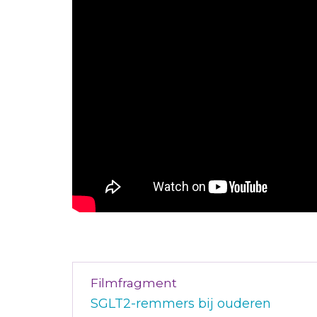
Filmfragment
SGLT2-remmers bij ouderen