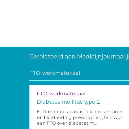
Gerelateerd aan Medicijnjournaal 
FTO-werkmateriaal
FTO-werkmateriaal
Diabetes mellitus type 2
FTO-modules, casuïstiek, presentaties
en handleiding prescriptiecijfers voor
een FTO over diabetes m...