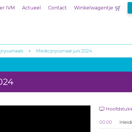
er IVM
Actueel
Contact
Winkelwagentje
jnjournaals
Medicijnjournaal juni 2024
2024
Hoofdstuk
00:00
Inleid