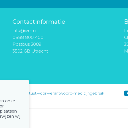
Contactinformatie
B
info@ivm.nl
I
0888 800 400
Ch
Postbus 3089
3
3502 GB Utrecht
M
instituut-voor-verantwoord-medicijngebruik
van onze
or
 plaatsen
rwijzen wij