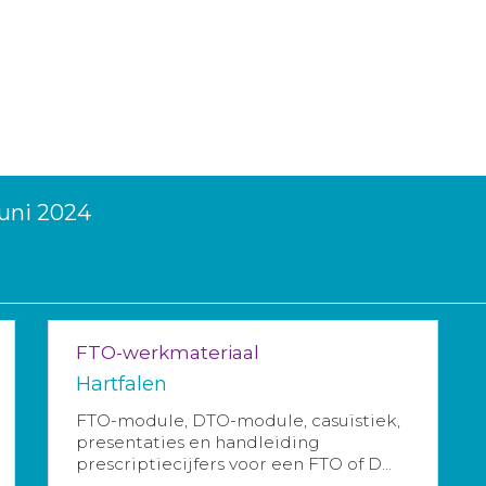
juni 2024
FTO-werkmateriaal
Hartfalen
FTO-module, DTO-module, casuïstiek,
presentaties en handleiding
prescriptiecijfers voor een FTO of D...