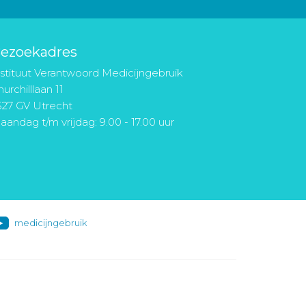
ezoekadres
nstituut Verantwoord Medicijngebruik
urchilllaan 11
527 GV Utrecht
aandag t/m vrijdag: 9.00 - 17.00 uur
medicijngebruik