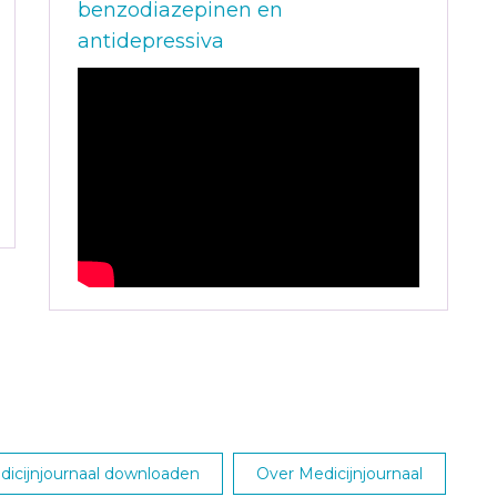
benzodiazepinen en
antidepressiva
dicijnjournaal downloaden
Over Medicijnjournaal