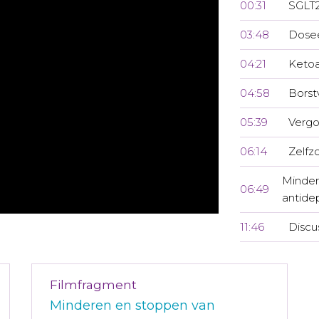
00:31
SGLT2
03:48
Dosee
04:21
Ketoa
04:58
Borst
05:39
Vergo
06:14
Zelfz
Minder
06:49
antide
11:46
Discu
Filmfragment
Minderen en stoppen van