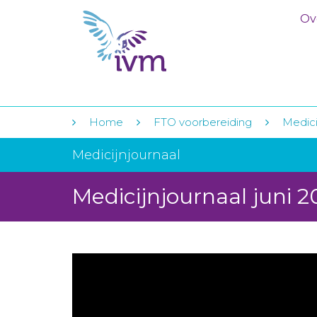
Ov
Home
FTO voorbereiding
Medici
Medicijnjournaal
Medicijnjournaal juni 