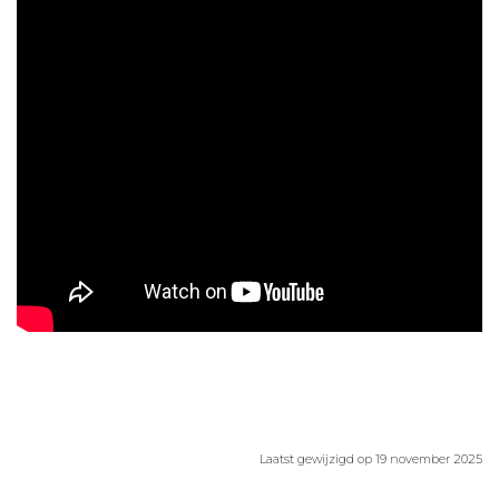
Aanmelden nieuwsbrief
Inloggen
Toegang leeromgeving
Laatst gewijzigd op 19 november 2025