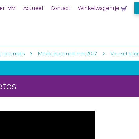
er IVM
Actueel
Contact
Winkelwagentje
jnjournaals
Medicijnjournaal mei 2022
Voorschrijfg
etes