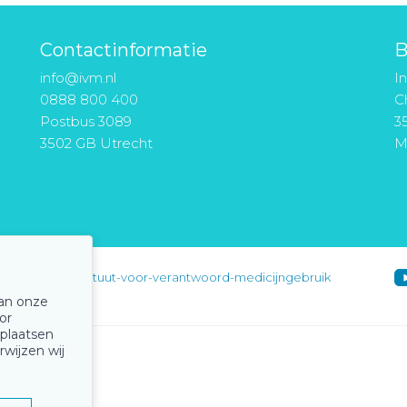
Contactinformatie
B
info@ivm.nl
I
0888 800 400
Ch
Postbus 3089
3
3502 GB Utrecht
M
instituut-voor-verantwoord-medicijngebruik
van onze
or
 plaatsen
rwijzen wij