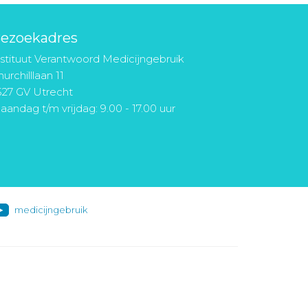
ezoekadres
nstituut Verantwoord Medicijngebruik
urchilllaan 11
527 GV Utrecht
aandag t/m vrijdag: 9.00 - 17.00 uur
medicijngebruik