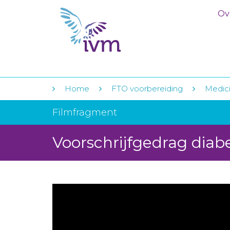
Ov
Home
FTO voorbereiding
Medici
Filmfragment
Voorschrijfgedrag diab