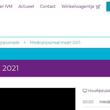
er IVM
Actueel
Contact
Winkelwagentje
jnjournaals
Medicijnjournaal maart 2021
 2021
Hoofdstuk
00:00
Inleid