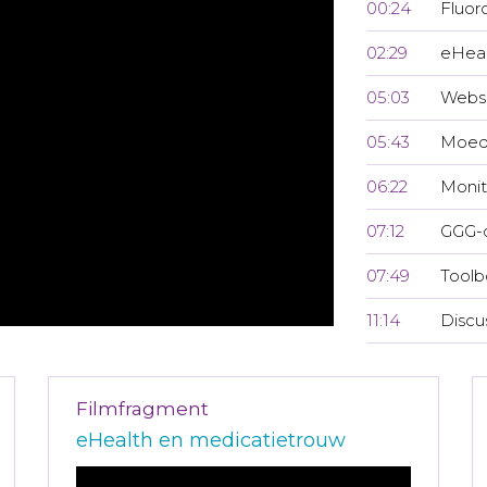
00:24
Fluor
02:29
eHeal
05:03
Websi
05:43
Moed
06:22
Monit
07:12
GGG-
07:49
Toolb
11:14
Discu
Filmfragment
eHealth en medicatietrouw