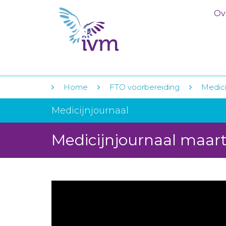
Ov
Home
FTO voorbereiding
Medici
Medicijnjournaal
Medicijnjournaal maart