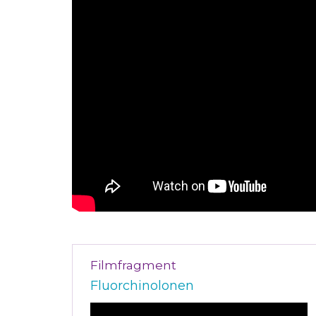
Filmfragment
Fluorchinolonen