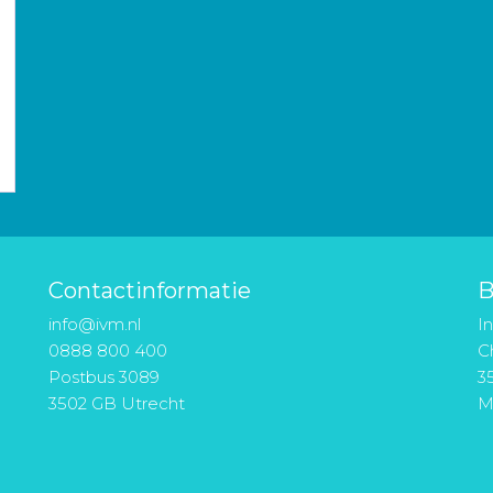
Contactinformatie
B
info@ivm.nl
I
0888 800 400
Ch
Postbus 3089
3
3502 GB Utrecht
M