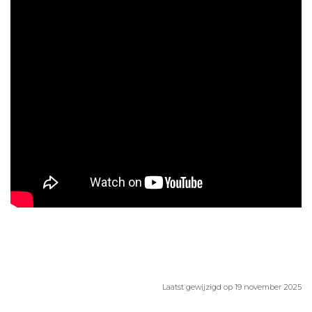
Aanmelden nieuwsbrief
Inloggen
Toegang leeromgeving
Laatst gewijzigd op 19 november 2025