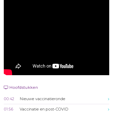
Aanmelden nieuwsbrief
Inloggen
Toegang leeromgeving
Hoofdstukken
00:42
Nieuwe vaccinatieronde
01:56
Vaccinatie en post-COVID