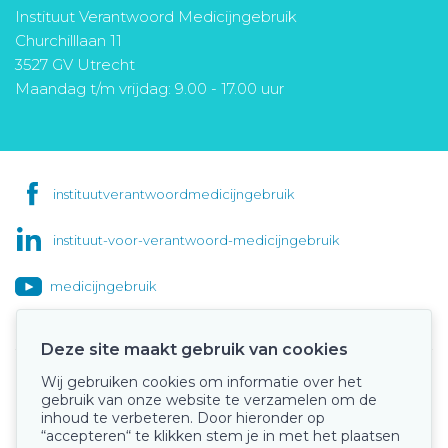
Instituut Verantwoord Medicijngebruik
Churchilllaan 11
3527 GV Utrecht
Maandag t/m vrijdag: 9.00 - 17.00 uur
instituutverantwoordmedicijngebruik
instituut-voor-verantwoord-medicijngebruik
medicijngebruik
Deze site maakt gebruik van cookies
Wij gebruiken cookies om informatie over het
Onze keurmerken
gebruik van onze website te verzamelen om de
inhoud te verbeteren. Door hieronder op
“accepteren“ te klikken stem je in met het plaatsen