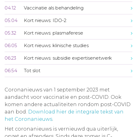
04:12
Vaccinatie als behandeling
05:04
Kort nieuws: IDO-2
05:32
Kort nieuws: plasmaferese
06:05
Kort nieuws: klinische studies
06:23
Kort nieuws: subsidie expertisenetwerk
06:54
Tot slot
Coronanieuws van 1 september 2023 met
aandacht voor vaccinatie en post-COVID. Ook
komen andere actualiteiten rondom post-COVID
aan bod.
Download hier de integrale tekst van
het Coronanieuws
.
Het coronanieuws is vernieuwd qua uiterlijk,
opzet en afzenders. Sinds deze zomer is C-