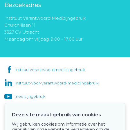
Bezoekadres
Instituut Verantwoord Medicijngebruik
Churchilllaan 11
3527 GV Utrecht
Maandag t/m vrijdag: 9.00 - 17.00 uur
instituutverantwoordmedicijngebruik
instituut-voor-verantwoord-medicijngebruik
medicijngebruik
Deze site maakt gebruik van cookies
Wij gebruiken cookies om informatie over het
Onze keurmerken
gebruik van onze website te verzamelen om de