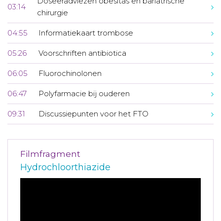
Doseeradviezen obesitas en bariatrische
03:14
chirurgie
04:55
Informatiekaart trombose
05:26
Voorschriften antibiotica
06:05
Fluorochinolonen
06:47
Polyfarmacie bij ouderen
09:31
Discussiepunten voor het FTO
Filmfragment
Hydrochloorthiazide