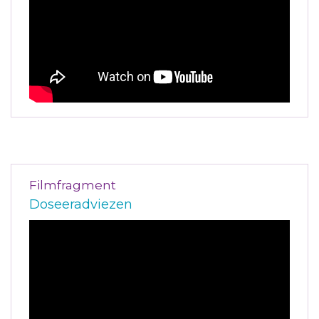
Filmfragment
Doseeradviezen