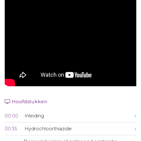
Aanmelden nieuwsbrief
Inloggen
Toegang leeromgeving
Hoofdstukken
00:00
Inleiding
00:35
Hydrochloorthiazide