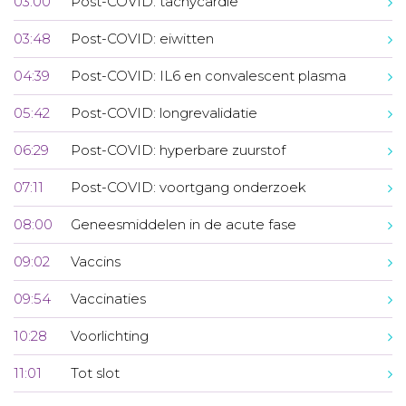
03:00
Post-COVID: tachycardie
03:48
Post-COVID: eiwitten
04:39
Post-COVID: IL6 en convalescent plasma
05:42
Post-COVID: longrevalidatie
06:29
Post-COVID: hyperbare zuurstof
07:11
Post-COVID: voortgang onderzoek
08:00
Geneesmiddelen in de acute fase
09:02
Vaccins
09:54
Vaccinaties
10:28
Voorlichting
11:01
Tot slot