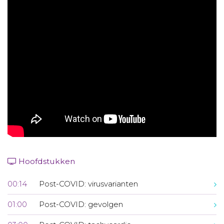
Aanmelden nieuwsbrief
Inloggen
Toegang leeromgeving
Hoofdstukken
00:14
Post-COVID: virusvarianten
01:00
Post-COVID: gevolgen