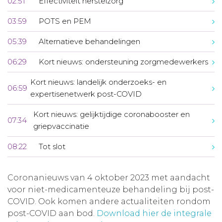
02:51
Effectiviteit herstelzorg
03:59
POTS en PEM
05:39
Alternatieve behandelingen
06:29
Kort nieuws: ondersteuning zorgmedewerkers
Kort nieuws: landelijk onderzoeks- en
06:59
expertisenetwerk post-COVID
Kort nieuws: gelijktijdige coronabooster en
07:34
griepvaccinatie
08:22
Tot slot
Coronanieuws van 4 oktober 2023 met aandacht
voor niet-medicamenteuze behandeling bij post-
COVID. Ook komen andere actualiteiten rondom
post-COVID aan bod.
Download hier de integrale