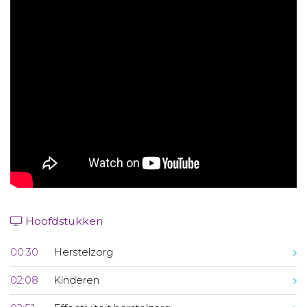
Aanmelden nieuwsbrief
Inloggen
Toegang leeromgeving
Hoofdstukken
00:30
Herstelzorg
02:08
Kinderen