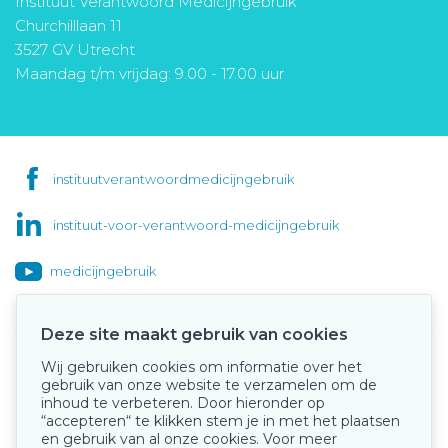
Instituut Verantwoord Medicijngebruik
Churchilllaan 11
3527 GV Utrecht
Maandag t/m vrijdag: 9.00 - 17.00 uur
instituutverantwoordmedicijngebruik
instituut-voor-verantwoord-medicijngebruik
medicijngebruik
Deze site maakt gebruik van cookies
Wij gebruiken cookies om informatie over het
Onze keurmerken
gebruik van onze website te verzamelen om de
inhoud te verbeteren. Door hieronder op
“accepteren“ te klikken stem je in met het plaatsen
en gebruik van al onze cookies. Voor meer