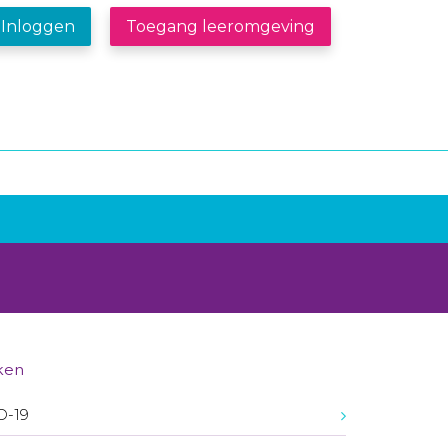
Inloggen
Toegang leeromgeving
ken
D-19