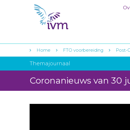
Ov
Home
FTO voorbereiding
Post-C
Themajournaal
Coronanieuws van 30 j