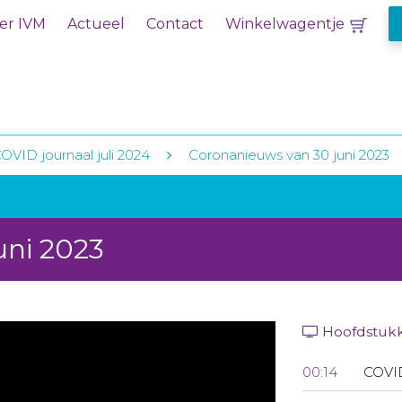
er IVM
Actueel
Contact
Winkelwagentje
OVID journaal juli 2024
Coronanieuws van 30 juni 2023
uni 2023
Hoofdstuk
00:14
COVI