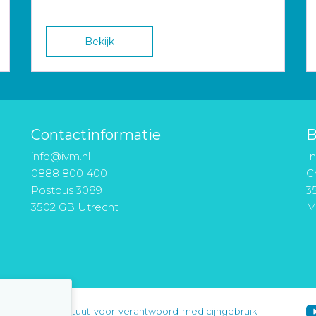
Bekijk
Contactinformatie
B
info@ivm.nl
I
0888 800 400
Ch
Postbus 3089
3
3502 GB Utrecht
M
instituut-voor-verantwoord-medicijngebruik