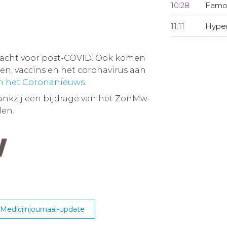
10:28
Famot
11:11
Hyper
dacht voor post-COVID. Ook komen
, vaccins en het coronavirus aan
an het Coronanieuws
.
ankzij een bijdrage van het ZonMw-
en.
edicijnjournaal-update