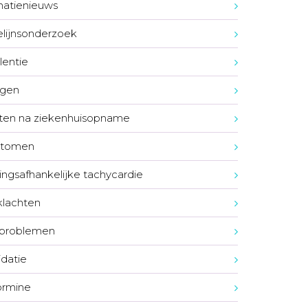
natienieuws
elijnsonderzoek
lentie
lgen
ten na ziekenhuisopname
tomen
ngsafhankelijke tachycardie
lachten
pproblemen
idatie
ormine