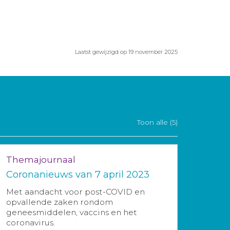
Laatst gewijzigd op 19 november 2025
Toon alle (5)
Themajournaal
Coronanieuws van 7 april 2023
Met aandacht voor post-COVID en
opvallende zaken rondom
geneesmiddelen, vaccins en het
coronavirus.