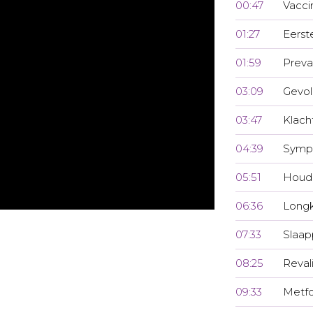
00:47
Vacci
01:27
Eerst
01:59
Preva
03:09
Gevo
03:47
Klach
04:39
Symp
05:51
Houdi
06:36
Longk
07:33
Slaa
08:25
Reval
09:33
Metf