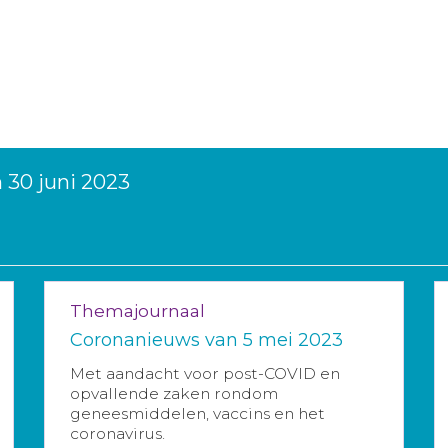
 30 juni 2023
Themajournaal
Coronanieuws van 5 mei 2023
Met aandacht voor post-COVID en
opvallende zaken rondom
geneesmiddelen, vaccins en het
coronavirus.