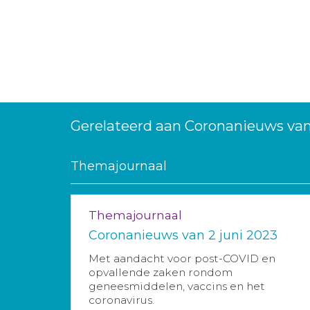
Gerelateerd aan Coronanieuws van
Themajournaal
Themajournaal
Coronanieuws van 2 juni 2023
Met aandacht voor post-COVID en
opvallende zaken rondom
geneesmiddelen, vaccins en het
coronavirus.