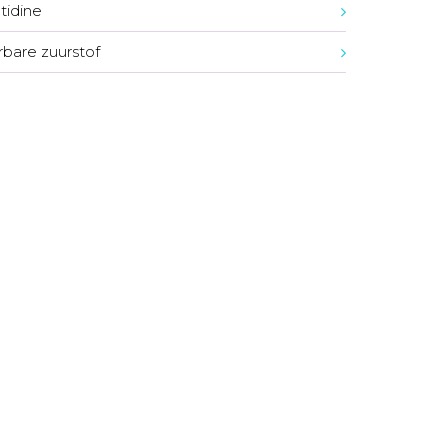
idine
bare zuurstof