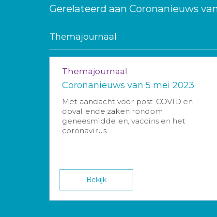
Gerelateerd aan Coronanieuws van
Themajournaal
Themajournaal
Coronanieuws van 5 mei 2023
Met aandacht voor post-COVID en
opvallende zaken rondom
geneesmiddelen, vaccins en het
coronavirus.
Bekijk