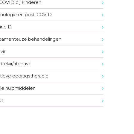
COVID bij kinderen
nologie en post-COVID
ine D
camenteuze behandelingen
vir
relvir/ritonavir
tieve gedragstherapie
ale hulpmiddelen
ot