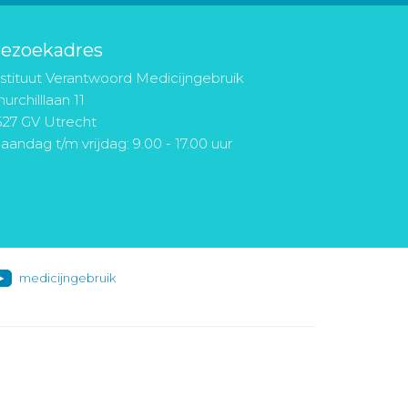
ezoekadres
nstituut Verantwoord Medicijngebruik
urchilllaan 11
527 GV Utrecht
aandag t/m vrijdag: 9.00 - 17.00 uur
medicijngebruik