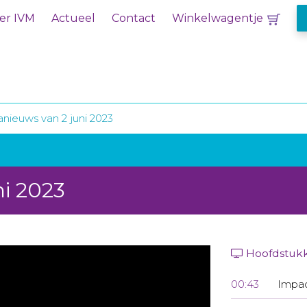
er IVM
Actueel
Contact
Winkelwagentje
nieuws van 2 juni 2023
ni 2023
Hoofdstuk
00:43
Impa