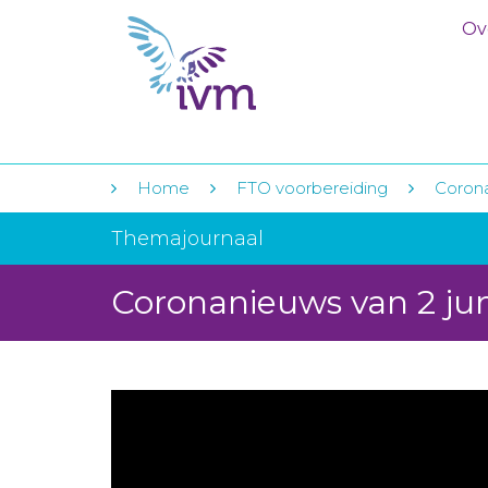
Ov
Home
FTO voorbereiding
Corona
Themajournaal
Coronanieuws van 2 ju