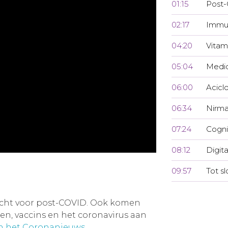
01:15
Post-
02:17
Immu
04:20
Vitam
05:04
Medi
06:00
Aciclo
06:34
Nirmat
07:24
Cogni
08:12
Digit
09:57
Tot sl
acht voor post-COVID. Ook komen
, vaccins en het coronavirus aan
an het Coronanieuws
.