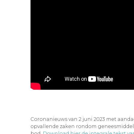
Coronanieuws van 2 juni 2023 met aand
opvallende zaken rondom geneesmiddelen
bod.
Download hier de integrale tekst v