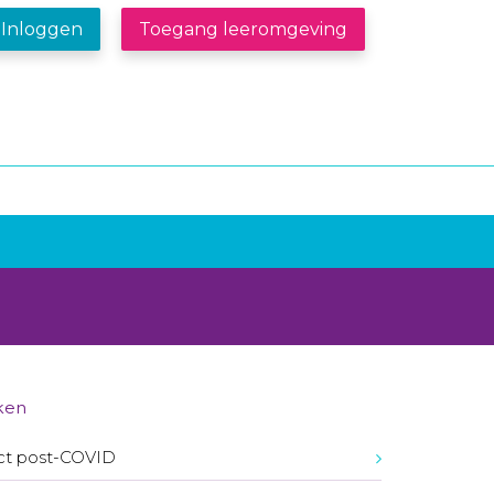
Inloggen
Toegang leeromgeving
ken
ct post-COVID