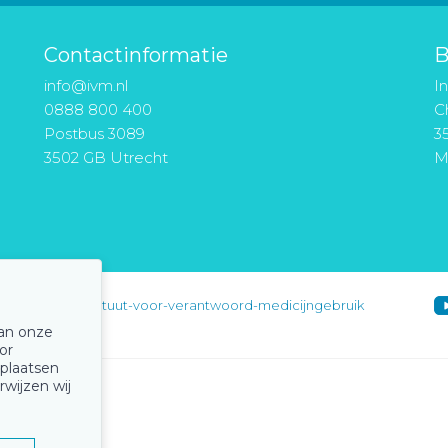
Contactinformatie
B
info@ivm.nl
I
0888 800 400
Ch
Postbus 3089
3
3502 GB Utrecht
M
instituut-voor-verantwoord-medicijngebruik
van onze
or
 plaatsen
rwijzen wij