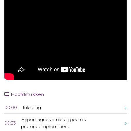
Aanmelden nieuwsbrief
Inloggen
Toegang leeromgeving
Hoofdstukken
00:00
Inleiding
Hypomagnesiëmie bij gebruik
00:23
protonpompremmers