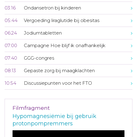
03:16
Ondansetron bij kinderen
05:44
Vergoeding liraglutide bij obesitas
06:24
Jodiumtabletten
07:00
Campagne Hoe blijf ik onafhankelijk
07:40
GGG-congres
08:13
Gepaste zorg bij maagklachten
10:54
Discussiepunten voor het FTO
Filmfragment
Hypomagnesiëmie bij gebruik
protonpompremmers