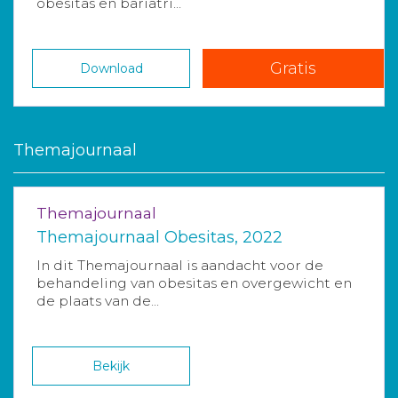
obesitas en bariatri...
Gratis
Download
Themajournaal
Themajournaal
Themajournaal Obesitas, 2022
In dit Themajournaal is aandacht voor de
behandeling van obesitas en overgewicht en
de plaats van de...
Bekijk