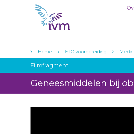
Ov
Home
FTO voorbereiding
Medici
Filmfragment
Geneesmiddelen bij ob