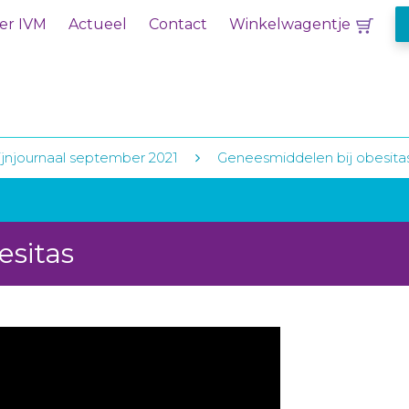
er IVM
Actueel
Contact
Winkelwagentje
jnjournaal september 2021
Geneesmiddelen bij obesita
esitas