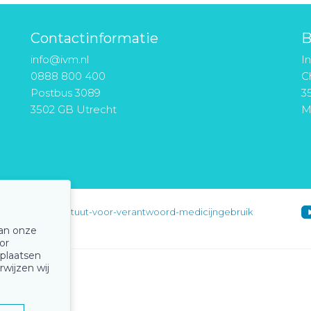
Contactinformatie
B
info@ivm.nl
I
0888 800 400
Ch
Postbus 3089
3
3502 GB Utrecht
M
instituut-voor-verantwoord-medicijngebruik
van onze
or
 plaatsen
rwijzen wij