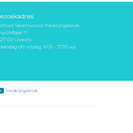
ezoekadres
nstituut Verantwoord Medicijngebruik
urchilllaan 11
527 GV Utrecht
aandag t/m vrijdag: 9.00 - 17.00 uur
medicijngebruik