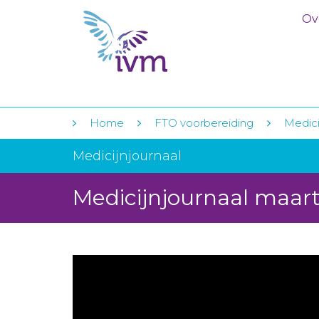
Ov
Home
FTO voorbereiding
Medici
Medicijnjournaal
Medicijnjournaal maart