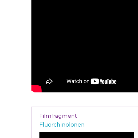
Filmfragment
Fluorchinolonen