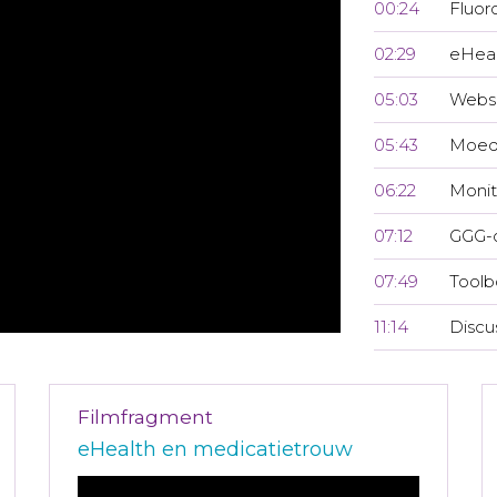
00:24
Fluor
02:29
eHeal
05:03
Websi
05:43
Moed
06:22
Monit
07:12
GGG-
07:49
Toolb
11:14
Discu
Filmfragment
eHealth en medicatietrouw