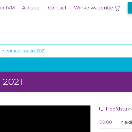
er IVM
Actueel
Contact
Winkelwagentje
jnjournaal maart 2021
 2021
Hoofdstuk
00:00
Inleid