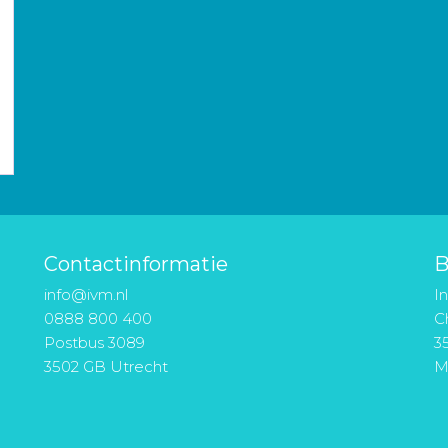
Contactinformatie
B
info@ivm.nl
I
0888 800 400
Ch
Postbus 3089
3
3502 GB Utrecht
M