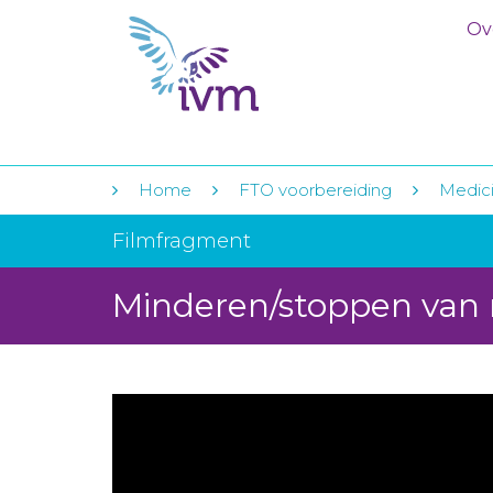
Ov
Home
FTO voorbereiding
Medici
Filmfragment
Minderen/stoppen van 