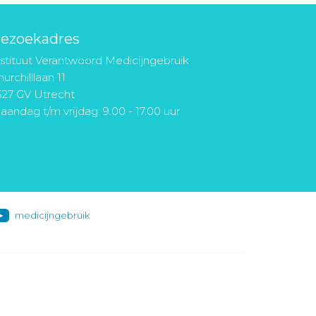
ezoekadres
nstituut Verantwoord Medicijngebruik
urchilllaan 11
527 GV Utrecht
aandag t/m vrijdag: 9.00 - 17.00 uur
medicijngebruik