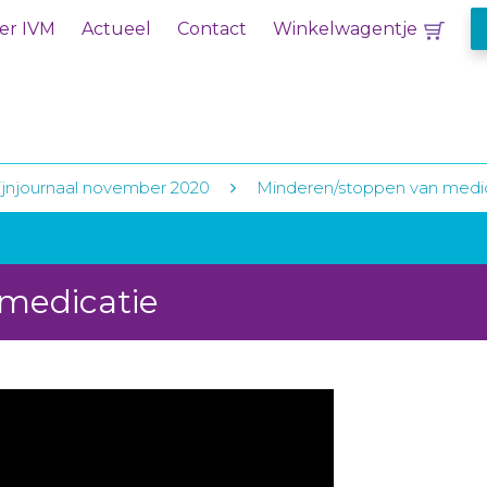
er IVM
Actueel
Contact
Winkelwagentje
jnjournaal november 2020
Minderen/stoppen van medi
medicatie