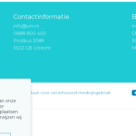
Contactinformatie
B
info@ivm.nl
I
0888 800 400
Ch
Postbus 3089
3
3502 GB Utrecht
M
instituut-voor-verantwoord-medicijngebruik
van onze
or
 plaatsen
rwijzen wij