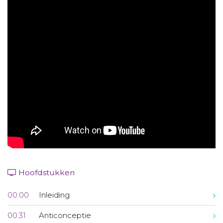
Aanmelden nieuwsbrief
Inloggen
Toegang leeromgeving
Hoofdstukken
00:00
Inleiding
00:31
Anticonceptie