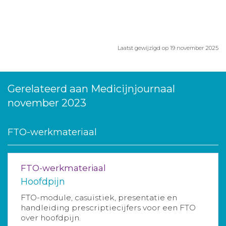
Laatst gewijzigd op 19 november 2025
Gerelateerd aan Medicijnjournaal
november 2023
FTO-werkmateriaal
FTO-werkmateriaal
Hoofdpijn
FTO-module, casuïstiek, presentatie en
handleiding prescriptiecijfers voor een FTO
over hoofdpijn.