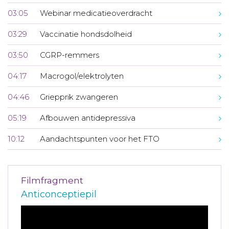
03:05
Webinar medicatieoverdracht
03:29
Vaccinatie hondsdolheid
03:50
CGRP-remmers
04:17
Macrogol/elektrolyten
04:46
Griepprik zwangeren
05:19
Afbouwen antidepressiva
10:12
Aandachtspunten voor het FTO
Filmfragment
Anticonceptiepil