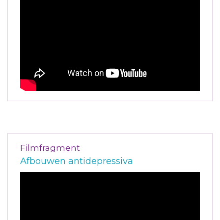
Filmfragment
Afbouwen antidepressiva