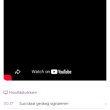
Aanmelden nieuwsbrief
Inloggen
Toegang leeromgeving
Hoofdstukken
00:37
Suïcidaal gedrag signaleren