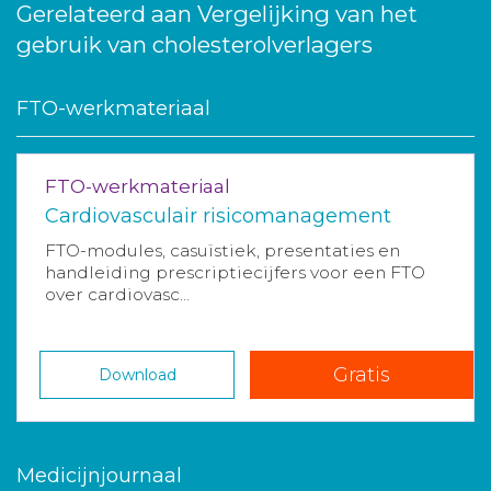
Gerelateerd aan Vergelijking van het
gebruik van cholesterolverlagers
FTO-werkmateriaal
FTO-werkmateriaal
Cardiovasculair risicomanagement
FTO-modules, casuïstiek, presentaties en
handleiding prescriptiecijfers voor een FTO
over cardiovasc...
Gratis
Download
Medicijnjournaal