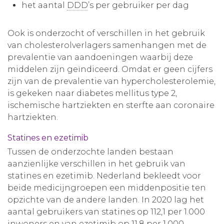
het aantal
DDD
’s per gebruiker per dag
Ook is onderzocht of verschillen in het gebruik
van cholesterolverlagers samenhangen met de
prevalentie van aandoeningen waarbij deze
middelen zijn geïndiceerd. Omdat er geen cijfers
zijn van de prevalentie van hypercholesterolemie,
is gekeken naar diabetes mellitus type 2,
ischemische hartziekten en sterfte aan coronaire
hartziekten.
Statines en ezetimib
Tussen de onderzochte landen bestaan
aanzienlijke verschillen in het gebruik van
statines en ezetimib. Nederland bekleedt voor
beide medicijngroepen een middenpositie ten
opzichte van de andere landen. In 2020 lag het
aantal gebruikers van statines op 112,1 per 1.000
inwoners en van ezetimib op 11,8 per 1.000