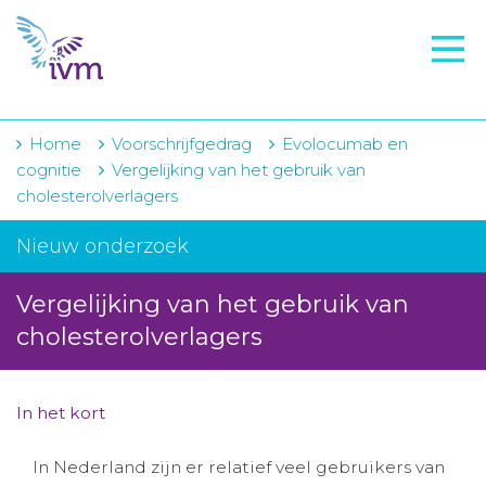
VMI
FTO voorbereiding
IVM-academie
Home
Voorschrijfgedrag
Evolocumab en
cognitie
Vergelijking van het gebruik van
Zorginstellingen
cholesterolverlagers
Voorschrijfgedrag
Nieuw onderzoek
Projecten
Vergelijking van het gebruik van
Over IVM
cholesterolverlagers
Actueel
In het kort
Contact
In Nederland zijn er relatief veel gebruikers van
Winkelwagentje