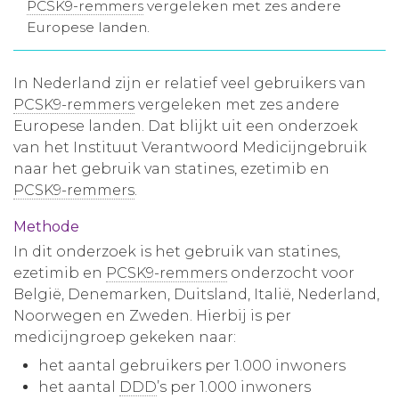
PCSK9-remmers
vergeleken met zes andere
Aanmelden nieuwsbrief
Europese landen.
Inloggen
In Nederland zijn er relatief veel gebruikers van
PCSK9-remmers
vergeleken met zes andere
Europese landen. Dat blijkt uit een onderzoek
Toegang leeromgeving
van het Instituut Verantwoord Medicijngebruik
naar het gebruik van statines, ezetimib en
PCSK9-remmers
.
Methode
In dit onderzoek is het gebruik van statines,
ezetimib en
PCSK9-remmers
onderzocht voor
België, Denemarken, Duitsland, Italië, Nederland,
Noorwegen en Zweden. Hierbij is per
medicijngroep gekeken naar:
het aantal gebruikers per 1.000 inwoners
het aantal
DDD
’s per 1.000 inwoners