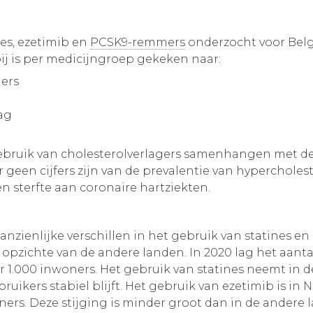
nes, ezetimib en
PCSK9-remmers
onderzocht voor Belgi
j is per medicijngroep gekeken naar:
ners
dag
 gebruik van cholesterolverlagers samenhangen met d
 geen cijfers zijn van de prevalentie van hypercholes
en sterfte aan coronaire hartziekten.
zienlijke verschillen in het gebruik van statines en
zichte van de andere landen. In 2020 lag het aantal 
er 1.000 inwoners. Het gebruik van statines neemt in 
uikers stabiel blijft. Het gebruik van ezetimib is in 
oners. Deze stijging is minder groot dan in de andere