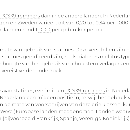
n
PCSK9-remmers
dan in de andere landen. In Nederlan
egen en Zweden varieert dit van 0,20 tot 0,34 per 1.00
de landen rond 1
DDD
per gebruiker per dag.
ate van gebruik van statines. Deze verschillen zijn ni
tatines geïndiceerd zijn, zoals diabetes mellitus type
hoogte van het gebruik van cholesterolverlagers en h
t vereist verder onderzoek.
rs van statines, ezetimib en
PCSK9-remmers
in Nederl
Nederland een middenpositie in, terwijl het gebruik
jn in de mate van voorschrijven van deze drie klassen,
lle (West-)Europese landen meegenomen. Landen waarv
 (bijvoorbeeld Frankrijk, Spanje, Verenigd Koninkrijk)