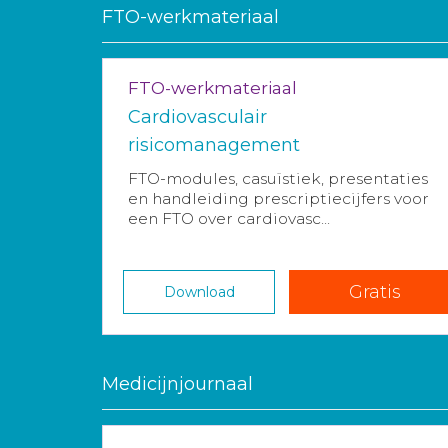
FTO-werkmateriaal
FTO-werkmateriaal
Cardiovasculair
risicomanagement
FTO-modules, casuïstiek, presentaties
en handleiding prescriptiecijfers voor
een FTO over cardiovasc...
Gratis
Download
Medicijnjournaal