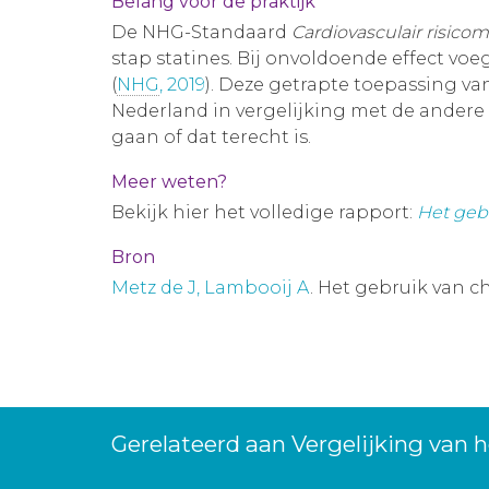
Belang voor de praktijk
De NHG-Standaard
Cardiovasculair risic
stap statines. Bij onvoldoende effect voe
(
NHG
, 2019
). Deze getrapte toepassing va
Nederland in vergelijking met de andere 
gaan of dat terecht is.
Meer weten?
Bekijk hier het volledige rapport:
Het gebr
Bron
Metz de J, Lambooij A
. Het gebruik van c
Gerelateerd aan Vergelijking van h