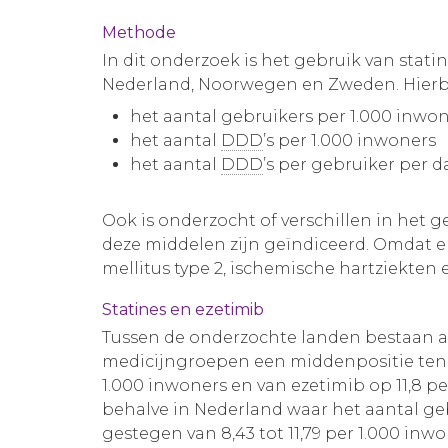
Methode
In dit onderzoek is het gebruik van stati
Nederland, Noorwegen en Zweden. Hierbi
het aantal gebruikers per 1.000 inwo
het aantal
DDD
’s per 1.000 inwoners
het aantal
DDD
’s per gebruiker per 
Ook is onderzocht of verschillen in het
deze middelen zijn geïndiceerd. Omdat er
mellitus type 2, ischemische hartziekten 
Statines en ezetimib
Tussen de onderzochte landen bestaan aan
medicijngroepen een middenpositie ten op
1.000 inwoners en van ezetimib op 11,8 p
behalve in Nederland waar het aantal gebr
gestegen van 8,43 tot 11,79 per 1.000 inw