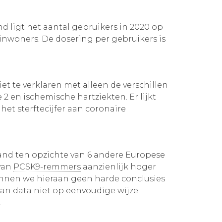
d ligt het aantal gebruikers in 2020 op
0 inwoners. De dosering per gebruikers is
et te verklaren met alleen de verschillen
 2 en ischemische hartziekten. Er lijkt
et sterftecijfer aan coronaire
and ten opzichte van 6 andere Europese
 van
PCSK9-remmers
aanzienlijk hoger
 kunnen we hieraan geen harde conclusies
an data niet op eenvoudige wijze
.