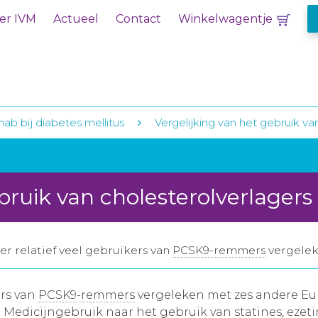
er IVM
Actueel
Contact
Winkelwagentje
ab bij diabetes mellitus
Vergelijking van het gebruik va
bruik van cholesterolverlagers
 er relatief veel gebruikers van
PCSK9-remmers
vergelek
ers van
PCSK9-remmers
vergeleken met zes andere Eur
 Medicijngebruik naar het gebruik van statines, ezet