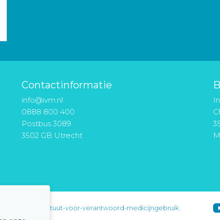
Contactinformatie
B
info@ivm.nl
I
0888 800 400
Ch
Postbus 3089
3
3502 GB Utrecht
M
instituut-voor-verantwoord-medicijngebruik