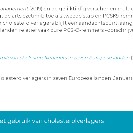
omanagement
(2019) en de gelijktijdig verschenen multidi
gt de arts ezetimib toe als tweede stap en
PCSK9-rem
n cholesterolverlagers blijft een aandachtspunt, aang
landen relatief vaak dure
PCSK9-remmers
voorschrijv
uik van cholesterolverlagers in zeven Europese landen
(
holesterolverlagers in zeven Europese landen. Januari
et gebruik van cholesterolverlagers