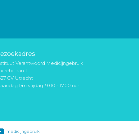
ezoekadres
nstituut Verantwoord Medicijngebruik
urchilllaan 11
527 GV Utrecht
aandag t/m vrijdag: 9.00 - 17.00 uur
medicijngebruik