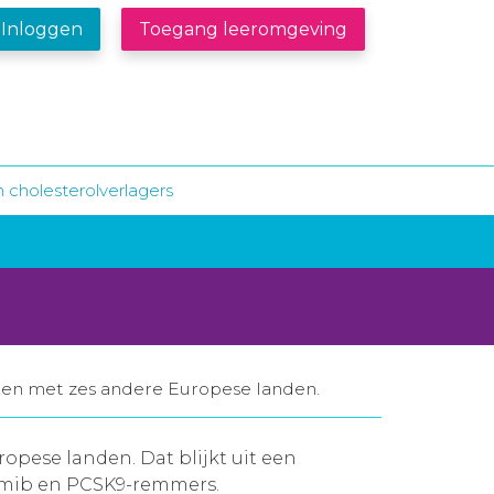
Inloggen
Toegang leeromgeving
n cholesterolverlagers
en met zes andere Europese landen.
opese landen. Dat blijkt uit een
imib en
PCSK9-remmers
.