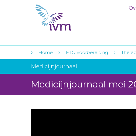
Ov
Home
FTO voorbereiding
Therap
Medicijnjournaal
Medicijnjournaal mei 2