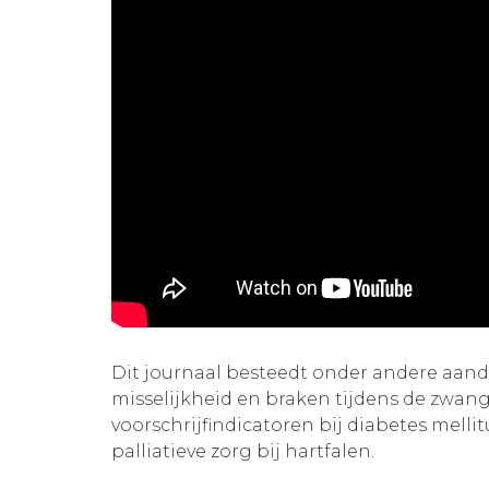
Dit journaal besteedt onder andere aan
misselijkheid en braken tijdens de zwang
voorschrijfindicatoren bij diabetes mellit
palliatieve zorg bij hartfalen.