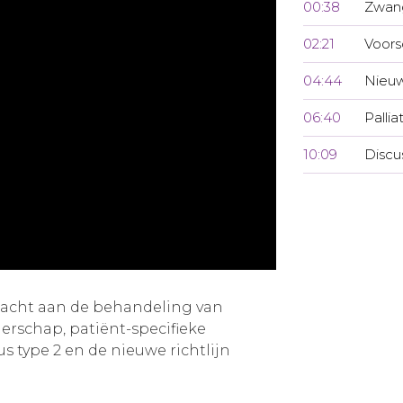
00:38
Zwan
02:21
Voors
04:44
Nieuw
06:40
Pallia
10:09
Discu
dacht aan de behandeling van
erschap, patiënt-specifieke
us type 2 en de nieuwe richtlijn