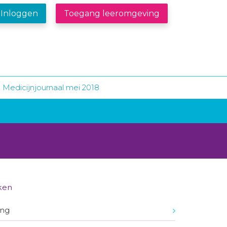
Inloggen
Toegang leeromgeving
Medicijnjournaal mei 2018
ken
ing