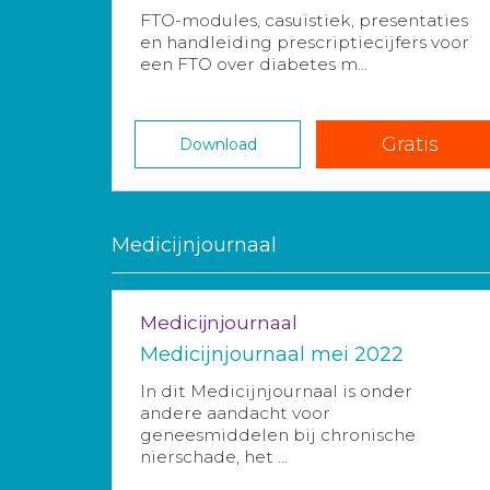
FTO-modules, casuïstiek, presentaties
en handleiding prescriptiecijfers voor
een FTO over diabetes m...
Gratis
Download
Medicijnjournaal
Medicijnjournaal
Medicijnjournaal mei 2022
In dit Medicijnjournaal is onder
andere aandacht voor
geneesmiddelen bij chronische
nierschade, het ...