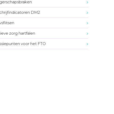
gerschapsbraken
chrijfindicatoren DM2
sflitsen
tieve zorg hartfalen
ssiepunten voor het FTO