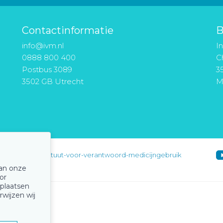
Contactinformatie
B
info@ivm.nl
I
0888 800 400
Ch
Postbus 3089
3
3502 GB Utrecht
M
instituut-voor-verantwoord-medicijngebruik
van onze
or
 plaatsen
rwijzen wij