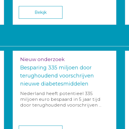
Bekijk
Nieuw onderzoek
Besparing 335 miljoen door
terughoudend voorschrijven
nieuwe diabetesmiddelen
Nederland heeft potentieel 335
miljoen euro bespaard in 5 jaar tijd
door terughoudend voorschrijven ...