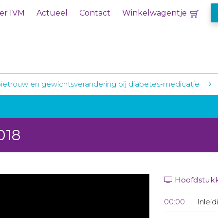
er IVM
Actueel
Contact
Winkelwagentje
ietrouw en gewichtsverandering bij diabetes-medicatie
018
Hoofdstuk
00:00
Inleid