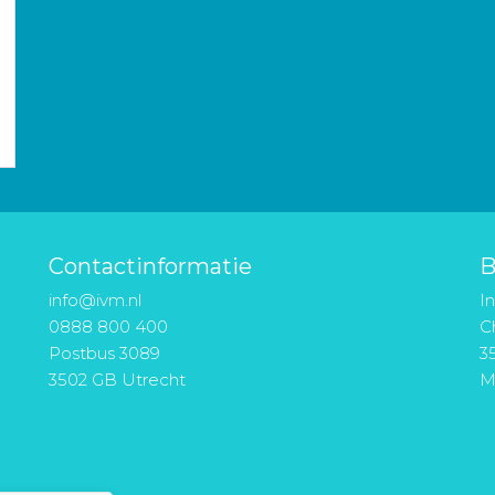
Contactinformatie
B
info@ivm.nl
I
0888 800 400
Ch
Postbus 3089
3
3502 GB Utrecht
M