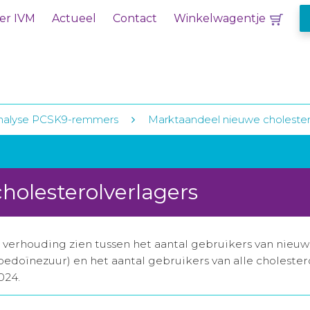
er IVM
Actueel
Contact
Winkelwagentje
nalyse PCSK9-remmers
Marktaandeel nieuwe cholester
holesterolverlagers
verhouding zien tussen het aantal gebruikers van nieuwe
pedoïnezuur) en het aantal gebruikers van alle cholest
024.