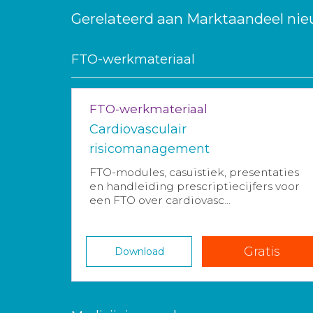
Gerelateerd aan Marktaandeel nie
FTO-werkmateriaal
FTO-werkmateriaal
Cardiovasculair
risicomanagement
FTO-modules, casuïstiek, presentaties
en handleiding prescriptiecijfers voor
een FTO over cardiovasc...
Gratis
Download