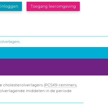
Inloggen
Toegang leeromgeving
olverlagers
 cholesterolverlagers (
PCSK9-remmers
,
erolverlagende middelen in de periode