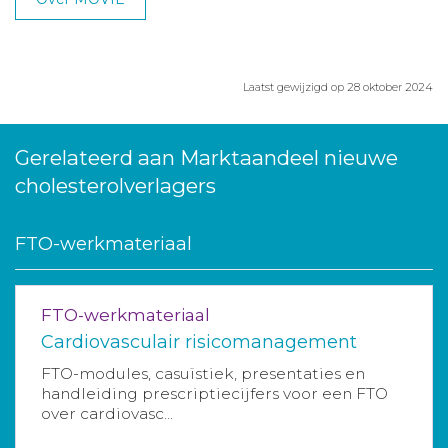
Laatst gewijzigd op 28 oktober 2024
Gerelateerd aan Marktaandeel nieuwe
cholesterolverlagers
FTO-werkmateriaal
FTO-werkmateriaal
Cardiovasculair risicomanagement
FTO-modules, casuïstiek, presentaties en
handleiding prescriptiecijfers voor een FTO
over cardiovasc...