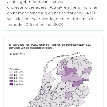
aantal gebruikers van nieuwe
Aanmelden nieuwsbrief
cholesterolverlagers (
PCSK9-remmers
, inclisiran
en bempedoïnezuur) en het aantal gebruikers
van alle cholesterolverlagende middelen in de
Inloggen
periode 2016 tot en met 2024.
Toegang leeromgeving