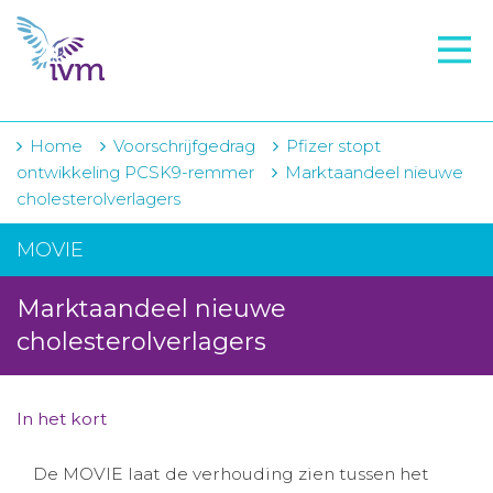
VMI
FTO voorbereiding
IVM-academie
Home
Voorschrijfgedrag
Pfizer stopt
ontwikkeling PCSK9-remmer
Marktaandeel nieuwe
Zorginstellingen
cholesterolverlagers
Voorschrijfgedrag
MOVIE
Projecten
Marktaandeel nieuwe
Over IVM
cholesterolverlagers
Actueel
In het kort
Contact
De MOVIE laat de verhouding zien tussen het
Winkelwagentje