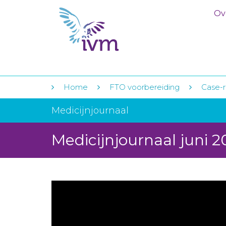
Ov
Home
FTO voorbereiding
Case-r
Medicijnjournaal
Medicijnjournaal juni 2