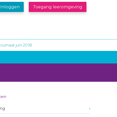
Inloggen
Toegang leeromgeving
ournaal juni 2018
ken
ing