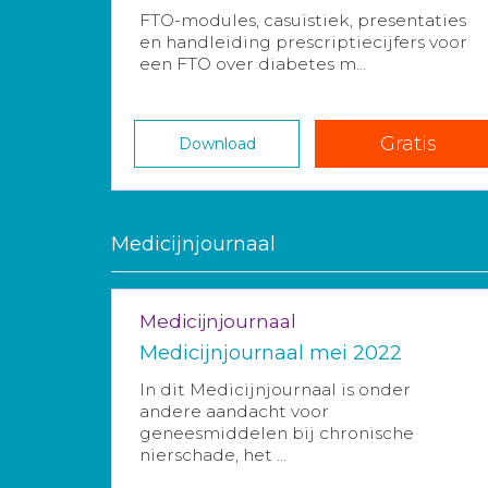
FTO-modules, casuïstiek, presentaties
en handleiding prescriptiecijfers voor
een FTO over diabetes m...
Gratis
Download
Medicijnjournaal
Medicijnjournaal
Medicijnjournaal mei 2022
In dit Medicijnjournaal is onder
andere aandacht voor
geneesmiddelen bij chronische
nierschade, het ...