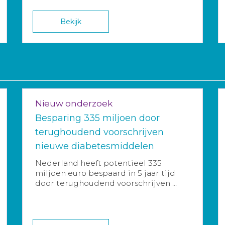
Bekijk
Nieuw onderzoek
Besparing 335 miljoen door
terughoudend voorschrijven
nieuwe diabetesmiddelen
Nederland heeft potentieel 335
miljoen euro bespaard in 5 jaar tijd
door terughoudend voorschrijven ...