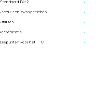
Standaard DM2
oïnezuur en zwangerschap
sflitsen
agmedicatie
ssiepunten voor het FTO