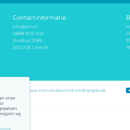
Contactinformatie
B
info@ivm.nl
I
0888 800 400
Ch
Postbus 3089
3
3502 GB Utrecht
M
instituut-voor-verantwoord-medicijngebruik
van onze
or
 plaatsen
rwijzen wij