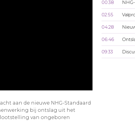
00:38
NHG-
02:55
Valpr
04:28
Nieuw
06:46
Ontsl
09:33
Discu
ndacht aan de nieuwe NHG-Standaard
menwerking bij ontslag uit het
lootstelling van ongeboren
.