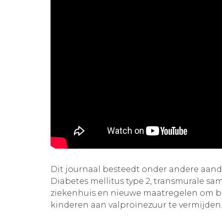
Dit journaal besteedt onder andere aa
Diabetes mellitus type 2, transmurale sa
ziekenhuis en nieuwe maatregelen om b
kinderen aan valproïnezuur te vermijden