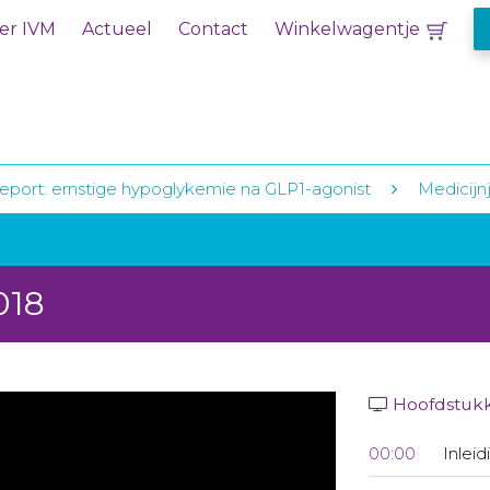
er IVM
Actueel
Contact
Winkelwagentje
eport: ernstige hypoglykemie na GLP1-agonist
Medicijnj
018
Hoofdstuk
00:00
Inleid