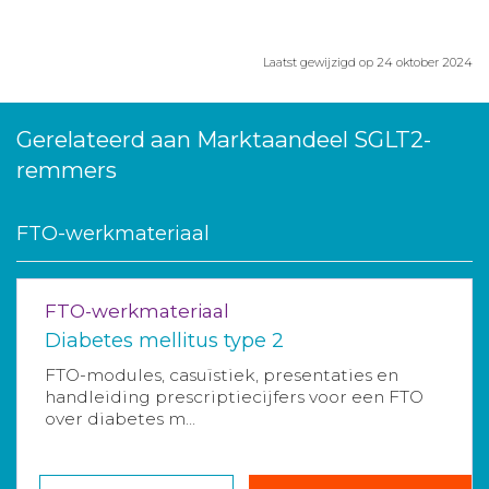
Laatst gewijzigd op 24 oktober 2024
Gerelateerd aan Marktaandeel SGLT2-
remmers
FTO-werkmateriaal
FTO-werkmateriaal
Diabetes mellitus type 2
FTO-modules, casuïstiek, presentaties en
handleiding prescriptiecijfers voor een FTO
over diabetes m...