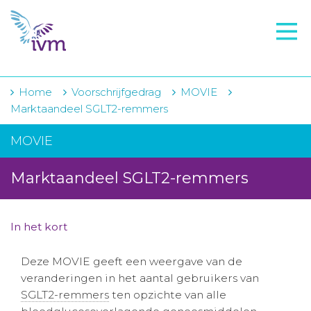
VMI
FTO voorbereiding
IVM-academie
Home
Voorschrijfgedrag
MOVIE
Marktaandeel SGLT2-remmers
Zorginstellingen
MOVIE
Voorschrijfgedrag
Marktaandeel SGLT2-remmers
Projecten
Over IVM
In het kort
Actueel
Deze MOVIE geeft een weergave van de
Contact
veranderingen in het aantal gebruikers van
SGLT2-remmers
ten opzichte van alle
Winkelwagentje