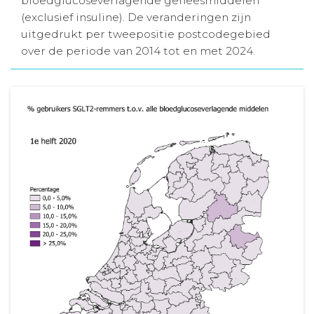
bloedglucoseverlagende geneesmiddelen
(exclusief insuline). De veranderingen zijn
Aanmelden nieuwsbrief
uitgedrukt per tweepositie postcodegebied
over de periode van 2014 tot en met 2024.
Inloggen
Toegang leeromgeving