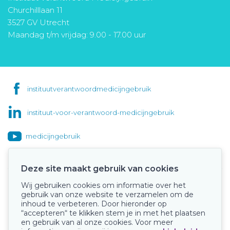
Churchilllaan 11
3527 GV Utrecht
Maandag t/m vrijdag: 9.00 - 17.00 uur
instituutverantwoordmedicijngebruik
instituut-voor-verantwoord-medicijngebruik
medicijngebruik
Deze site maakt gebruik van cookies
Wij gebruiken cookies om informatie over het
Onze keurmerken
gebruik van onze website te verzamelen om de
inhoud te verbeteren. Door hieronder op
“accepteren“ te klikken stem je in met het plaatsen
en gebruik van al onze cookies. Voor meer