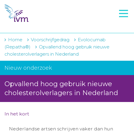
VMI
FTO voorbereiding
IVM-academie
Home
Voorschrijfgedrag
Evolocumab
(Repatha®)
Opvallend hoog gebruik nieuwe
Zorginstellingen
cholesterolverlagers in Nederland
Voorschrijfgedrag
Nieuw onderzoek
Projecten
Opvallend hoog gebruik nieuwe
Over IVM
cholesterolverlagers in Nederland
Actueel
In het kort
Contact
Nederlandse artsen schrijven vaker dan hun
Winkelwagentje