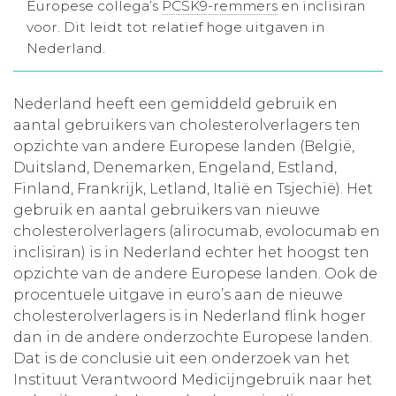
Europese collega’s
PCSK9-remmers
en inclisiran
Aanmelden nieuwsbrief
voor. Dit leidt tot relatief hoge uitgaven in
Nederland.
Inloggen
Nederland heeft een gemiddeld gebruik en
aantal gebruikers van cholesterolverlagers ten
Toegang leeromgeving
opzichte van andere Europese landen (België,
Duitsland, Denemarken, Engeland, Estland,
Finland, Frankrijk, Letland, Italië en Tsjechië). Het
gebruik en aantal gebruikers van nieuwe
cholesterolverlagers (alirocumab, evolocumab en
inclisiran) is in Nederland echter het hoogst ten
opzichte van de andere Europese landen. Ook de
procentuele uitgave in euro’s aan de nieuwe
cholesterolverlagers is in Nederland flink hoger
dan in de andere onderzochte Europese landen.
Dat is de conclusie uit een onderzoek van het
Instituut Verantwoord Medicijngebruik naar het