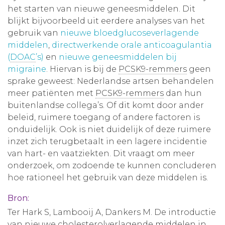
het starten van nieuwe geneesmiddelen. Dit
blijkt bijvoorbeeld uit eerdere analyses van het
gebruik van
nieuwe bloedglucoseverlagende
middelen
,
directwerkende orale anticoagulantia
(
DOAC
’s)
en
nieuwe geneesmiddelen bij
migraine
. Hiervan is bij de
PCSK9-remmers
geen
sprake geweest: Nederlandse artsen behandelen
meer patiënten met
PCSK9-remmers
dan hun
buitenlandse collega’s. Of dit komt door ander
beleid, ruimere toegang of andere factoren is
onduidelijk. Ook is niet duidelijk of deze ruimere
inzet zich terugbetaalt in een lagere incidentie
van hart- en vaatziekten. Dit vraagt om meer
onderzoek, om zodoende te kunnen concluderen
hoe rationeel het gebruik van deze middelen is.
Bron:
Ter Hark S, Lambooij A, Dankers M. De introductie
van nieuwe cholesterolverlagende middelen in