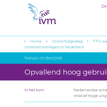
Ov
Home
Voorschrijfgedrag
FTO-we
cholesterolverlagers in Nederland
Nieuw onderzoek
Opvallend hoog gebruik
In het kort
Nederlandse artse
relatief hoge uit