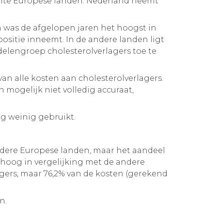
zochte Europese landen. Nederland neemt
n was de afgelopen jaren het hoogst in
 positie inneemt. In de andere landen ligt
delengroep cholesterolverlagers toe te
an alle kosten aan cholesterolverlagers.
n mogelijk niet volledig accuraat,
og weinig gebruikt.
ndere Europese landen, maar het aandeel
 hoog in vergelijking met de andere
agers, maar 76,2% van de kosten (gerekend
n.