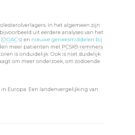
lesterolverlagers. In het algemeen zijn
ijvoorbeeld uit eerdere analyses van het
(
DOAC
’s)
en
nieuwe geneesmiddelen bij
elen meer patiënten met
PCSK9-remmers
en is onduidelijk. Ook is niet duidelijk
t vraagt om meer onderzoek, om zodoende
 in Europa. Een landenvergelijking van