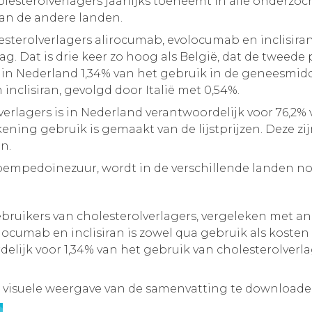
holesterolverlagers jaarlijks toeneemt in alle onder
van de andere landen.
esterolverlagers alirocumab, evolocumab en inclisira
ag. Dat is drie keer zo hoog als België, dat de tweede
as in Nederland 1,34% van het gebruik in de geneesmid
inclisiran, gevolgd door Italië met 0,54%.
erlagers is in Nederland verantwoordelijk voor 76,2% v
ening gebruik is gemaakt van de lijstprijzen. Deze zij
en.
bempedoïnezuur, wordt in de verschillende landen n
ruikers van cholesterolverlagers, vergeleken met a
ocumab en inclisiran is zowel qua gebruik als kosten
delijk voor 1,34% van het gebruik van cholesterolverl
 visuele weergave van de samenvatting te downloade