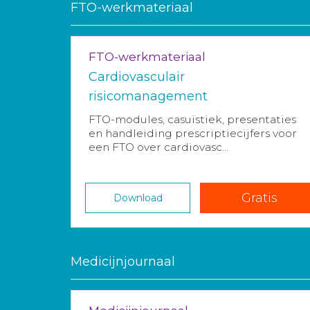
FTO-werkmateriaal
FTO-werkmateriaal
Cardiovasculair
risicomanagement
FTO-modules, casuïstiek, presentaties
en handleiding prescriptiecijfers voor
een FTO over cardiovasc...
Gratis
Download
Medicijnjournaal