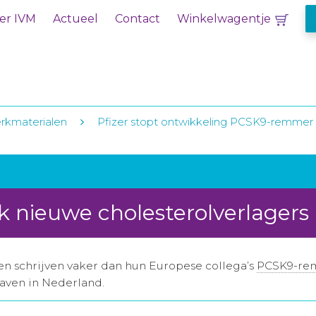
er IVM
Actueel
Contact
Winkelwagentje
rkmaterialen
Pfizer stopt ontwikkeling PCSK9-remmer
 nieuwe cholesterolverlagers
n schrijven vaker dan hun Europese collega’s
PCSK9-re
gaven in Nederland.