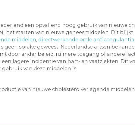
Nederland een opvallend hoog gebruik van nieuwe cho
 het starten van nieuwe geneesmiddelen. Dit blijkt b
ende middelen
,
directwerkende orale anticoagulantia 
rs
geen sprake geweest: Nederlandse artsen behand
mt door ander beleid, ruimere toegang of andere factor
in een lagere incidentie van hart- en vaatziekten. Di
 gebruik van deze middelen is.
ntroductie van nieuwe cholesterolverlagende middelen