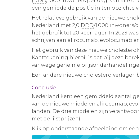
(
DDD
/1000 inwoners per dag) van alle c
een gemiddelde positie in ten opzichte 
Het relatieve gebruik van de nieuwe chol
Nederland met 2,0
DDD
/1.000 inwoners/d
het gebruik tot 20 keer lager. In 2023 w
schrijven aan alirocumab, evolocumab en 
Het gebruik van deze nieuwe cholesterolv
Kanttekening hierbij is dat bij deze berek
vanwege geheime prijsonderhandeling
Een andere nieuwe cholesterolverlager, 
Conclusie
Nederland kent een gemiddeld aantal geb
van de nieuwe middelen alirocumab, evol
landen. De drie middelen zijn verantwoor
met de lijstprijzen).
Klik op onderstaande afbeelding om een