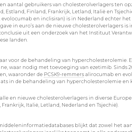
n aantal gebruikers van cholesterolverlagers ten o
Estland, Finland, Frankrijk, Letland, Italië en Tsjech
 evolocumab en inclisiran) is in Nederland echter he
ave in euro’s aan de nieuwe cholesterolverlagers is 
conclusie uit een onderzoek van het Instituut Verant
pese landen.
aar voor de behandeling van hypercholesterolemie. E
ine, waar nodig met toevoeging van ezetimib. Sinds 20
men, waaronder de
PCSK9-remmers
alirocumab en evo
ts in de behandeling van hypercholesterolemie en 
alle en nieuwe cholesterolverlagers in diverse Europe
rankrijk, Italië, Letland, Nederland en Tsjechië).
iddeleninformatiedatabases blijkt dat zowel het aant