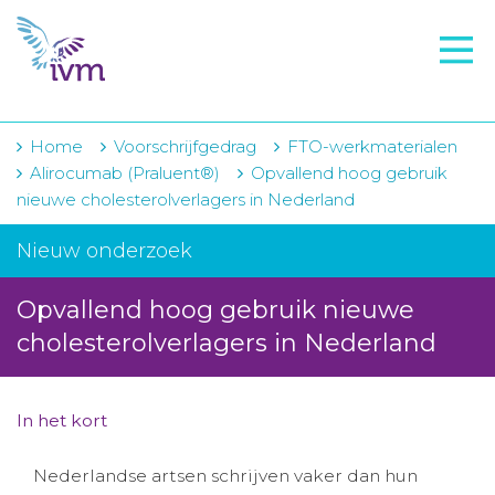
VMI
FTO voorbereiding
IVM-academie
Home
Voorschrijfgedrag
FTO-werkmaterialen
Alirocumab (Praluent®)
Opvallend hoog gebruik
Zorginstellingen
nieuwe cholesterolverlagers in Nederland
Voorschrijfgedrag
Nieuw onderzoek
Projecten
Opvallend hoog gebruik nieuwe
Over IVM
cholesterolverlagers in Nederland
Actueel
In het kort
Contact
Nederlandse artsen schrijven vaker dan hun
Winkelwagentje