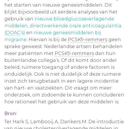
het starten van nieuwe geneesmiddelen. Dit
blijkt bijvoorbeeld uit eerdere analyses van het
gebruik van
nieuwe bloedglucoseverlagende
middelen
,
directwerkende orale anticoagulantia
(
DOAC
’s)
en
nieuwe geneesmiddelen bij
migraine
. Hiervan is bij de
PCSK9-remmers
geen
sprake geweest: Nederlandse artsen behandelen
meer patiënten met
PCSK9-remmers
dan hun
buitenlandse collega’s. Of dit komt door ander
beleid, ruimere toegang of andere factoren is
onduidelijk. Ook is niet duidelijk of deze ruimere
inzet zich terugbetaalt in een lagere incidentie
van hart- en vaatziekten. Dit vraagt om meer
onderzoek, om zodoende te kunnen concluderen
hoe rationeel het gebruik van deze middelen is.
Bron:
Ter Hark S, Lambooij A, Dankers M. De introductie
van nieuwe cholesterolverlagende middelen in