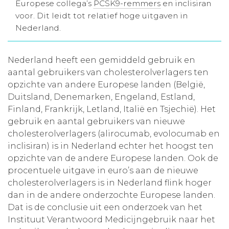
Europese collega’s
PCSK9-remmers
en inclisiran
Aanmelden nieuwsbrief
voor. Dit leidt tot relatief hoge uitgaven in
Nederland.
Inloggen
Nederland heeft een gemiddeld gebruik en
aantal gebruikers van cholesterolverlagers ten
Toegang leeromgeving
opzichte van andere Europese landen (België,
Duitsland, Denemarken, Engeland, Estland,
Finland, Frankrijk, Letland, Italië en Tsjechië). Het
gebruik en aantal gebruikers van nieuwe
cholesterolverlagers (alirocumab, evolocumab en
inclisiran) is in Nederland echter het hoogst ten
opzichte van de andere Europese landen. Ook de
procentuele uitgave in euro’s aan de nieuwe
cholesterolverlagers is in Nederland flink hoger
dan in de andere onderzochte Europese landen.
Dat is de conclusie uit een onderzoek van het
Instituut Verantwoord Medicijngebruik naar het