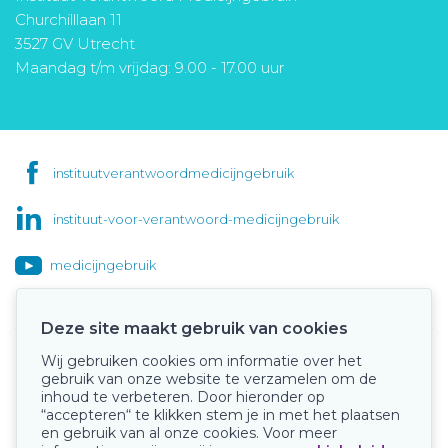
Churchilllaan 11
3527 GV Utrecht
Maandag t/m vrijdag: 9.00 - 17.00 uur
instituutverantwoordmedicijngebruik
instituut-voor-verantwoord-medicijngebruik
medicijngebruik
Deze site maakt gebruik van cookies
Wij gebruiken cookies om informatie over het
Onze keurmerken
gebruik van onze website te verzamelen om de
inhoud te verbeteren. Door hieronder op
“accepteren“ te klikken stem je in met het plaatsen
en gebruik van al onze cookies. Voor meer