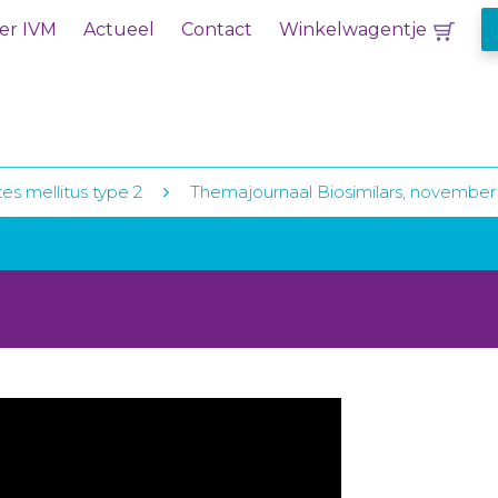
er IVM
Actueel
Contact
Winkelwagentje
es mellitus type 2
Themajournaal Biosimilars, november