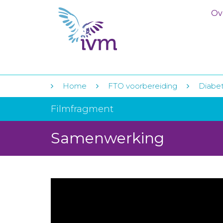
Ov
Home
FTO voorbereiding
Diabet
Filmfragment
Samenwerking