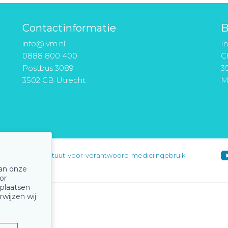
Contactinformatie
B
info@ivm.nl
I
0888 800 400
Ch
Postbus 3089
3
3502 GB Utrecht
M
instituut-voor-verantwoord-medicijngebruik
van onze
or
 plaatsen
rwijzen wij