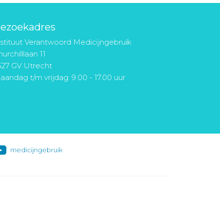
ezoekadres
nstituut Verantwoord Medicijngebruik
urchilllaan 11
527 GV Utrecht
aandag t/m vrijdag: 9.00 - 17.00 uur
medicijngebruik