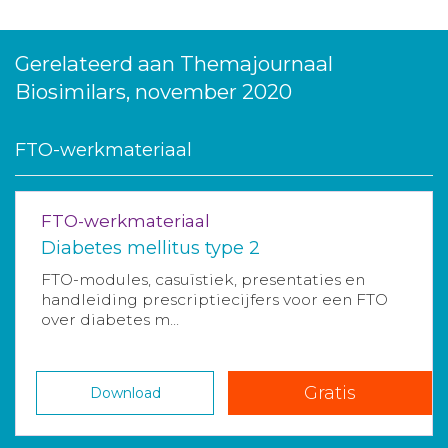
Gerelateerd aan Themajournaal
Biosimilars, november 2020
FTO-werkmateriaal
FTO-werkmateriaal
Diabetes mellitus type 2
FTO-modules, casuïstiek, presentaties en
handleiding prescriptiecijfers voor een FTO
over diabetes m...
Gratis
Download