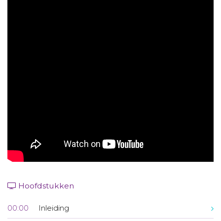
Aanmelden nieuwsbrief
Inloggen
Toegang leeromgeving
Hoofdstukken
00:00
Inleiding