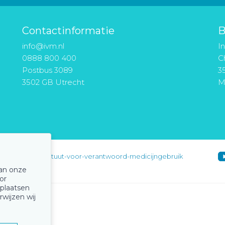
Contactinformatie
B
info@ivm.nl
I
0888 800 400
Ch
Postbus 3089
3
3502 GB Utrecht
M
instituut-voor-verantwoord-medicijngebruik
van onze
or
 plaatsen
rwijzen wij