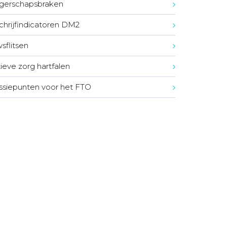
gerschapsbraken
chrijfindicatoren DM2
sflitsen
tieve zorg hartfalen
ssiepunten voor het FTO