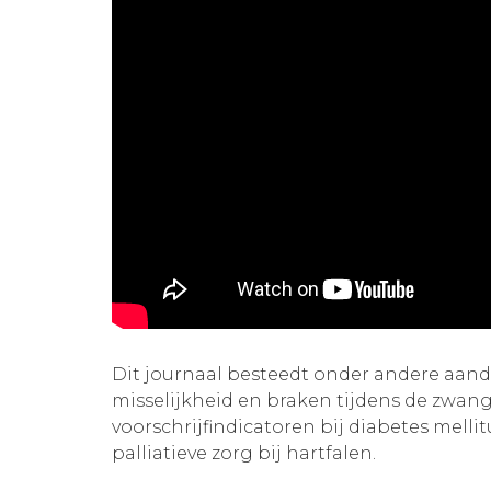
Dit journaal besteedt onder andere aan
misselijkheid en braken tijdens de zwang
voorschrijfindicatoren bij diabetes mellit
palliatieve zorg bij hartfalen.