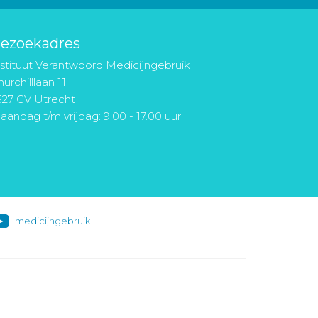
ezoekadres
nstituut Verantwoord Medicijngebruik
urchilllaan 11
527 GV Utrecht
aandag t/m vrijdag: 9.00 - 17.00 uur
medicijngebruik