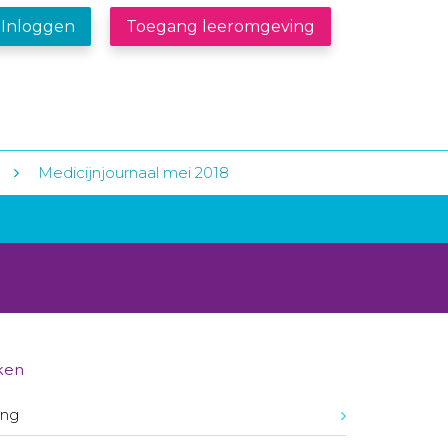
Inloggen
Toegang leeromgeving
Medicijnjournaal mei 2018
ken
ing