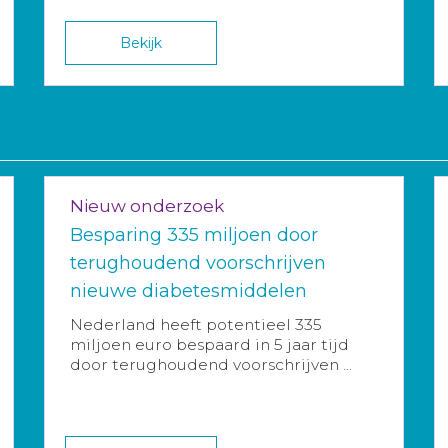
Bekijk
Nieuw onderzoek
Besparing 335 miljoen door
terughoudend voorschrijven
nieuwe diabetesmiddelen
Nederland heeft potentieel 335
miljoen euro bespaard in 5 jaar tijd
door terughoudend voorschrijven ...