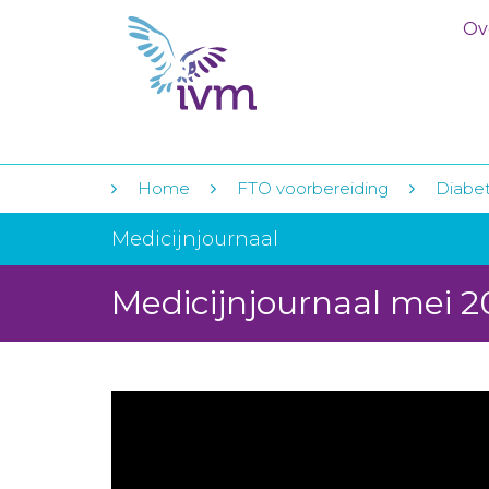
Ov
Home
FTO voorbereiding
Diabet
Medicijnjournaal
Medicijnjournaal mei 2