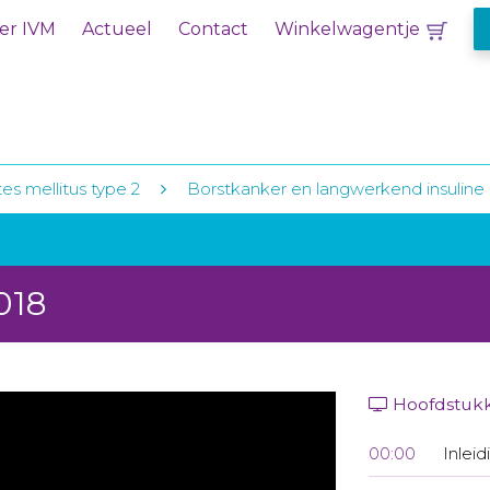
er IVM
Actueel
Contact
Winkelwagentje
es mellitus type 2
Borstkanker en langwerkend insuline
018
Hoofdstuk
00:00
Inleid