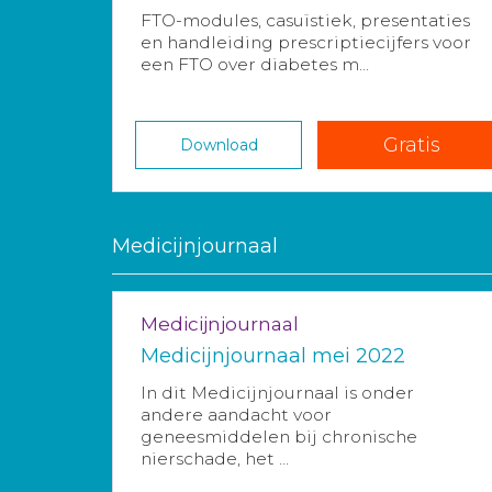
FTO-modules, casuïstiek, presentaties
en handleiding prescriptiecijfers voor
een FTO over diabetes m...
Gratis
Download
Medicijnjournaal
Medicijnjournaal
Medicijnjournaal mei 2022
In dit Medicijnjournaal is onder
andere aandacht voor
geneesmiddelen bij chronische
nierschade, het ...