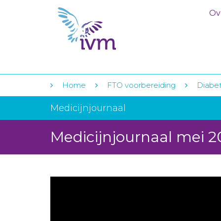
Ov
Home
FTO voorbereiding
Diabet
Medicijnjournaal
Medicijnjournaal mei 2