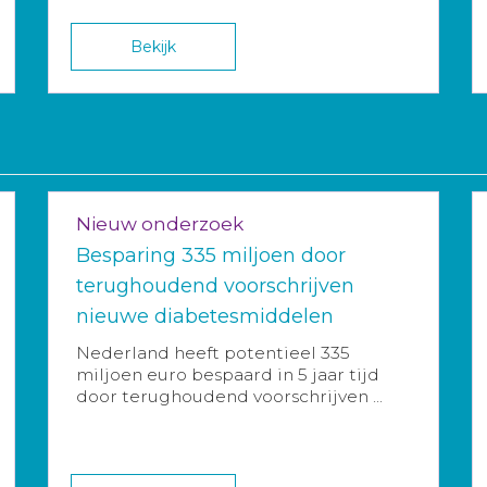
Bekijk
Nieuw onderzoek
Besparing 335 miljoen door
terughoudend voorschrijven
nieuwe diabetesmiddelen
Nederland heeft potentieel 335
miljoen euro bespaard in 5 jaar tijd
door terughoudend voorschrijven ...