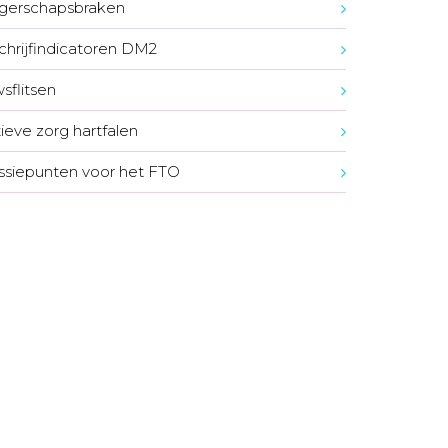
gerschapsbraken
chrijfindicatoren DM2
sflitsen
tieve zorg hartfalen
ssiepunten voor het FTO