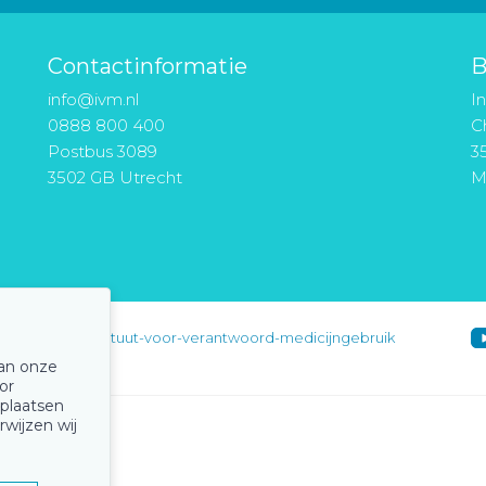
Contactinformatie
B
info@ivm.nl
I
0888 800 400
Ch
Postbus 3089
3
3502 GB Utrecht
M
instituut-voor-verantwoord-medicijngebruik
van onze
or
 plaatsen
rwijzen wij