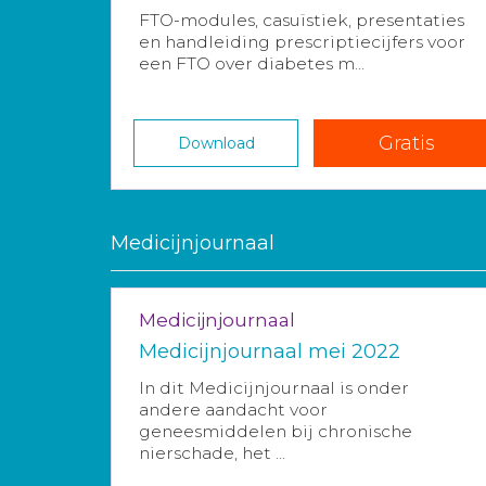
FTO-modules, casuïstiek, presentaties
en handleiding prescriptiecijfers voor
een FTO over diabetes m...
Gratis
Download
Medicijnjournaal
Medicijnjournaal
Medicijnjournaal mei 2022
In dit Medicijnjournaal is onder
andere aandacht voor
geneesmiddelen bij chronische
nierschade, het ...