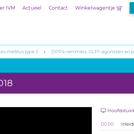
er IVM
Actueel
Contact
Winkelwagentje
es mellitus type 2
DPP4-remmers, GLP1-agonisten en pa
018
Hoofdstuk
00:00
Inleid