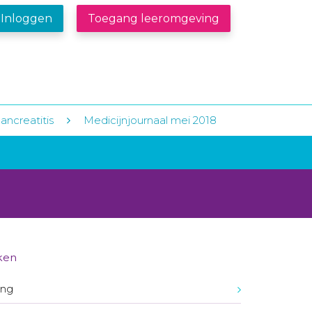
Inloggen
Toegang leeromgeving
ncreatitis
Medicijnjournaal mei 2018
ken
ing