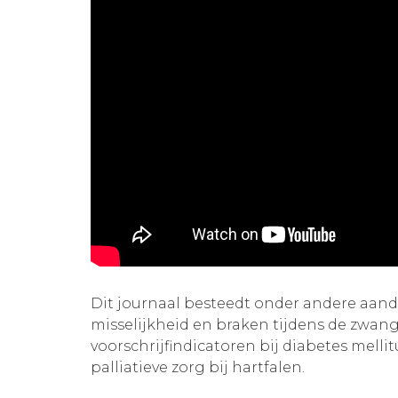
Dit journaal besteedt onder andere aan
misselijkheid en braken tijdens de zwang
voorschrijfindicatoren bij diabetes mellit
palliatieve zorg bij hartfalen.