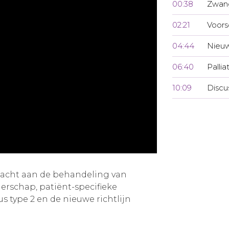
00:38
Zwan
02:21
Voors
04:44
Nieuw
06:40
Pallia
10:09
Discu
dacht aan de behandeling van
erschap, patiënt-specifieke
us type 2 en de nieuwe richtlijn