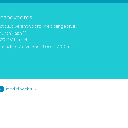
ezoekadres
nstituut Verantwoord Medicijngebruik
urchilllaan 11
527 GV Utrecht
aandag t/m vrijdag: 9.00 - 17.00 uur
medicijngebruik